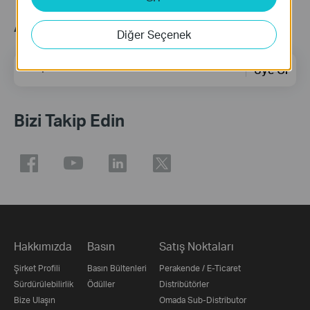
Abonelik
Diğer Seçenek
E-posta Adresi
Üye Ol
Bizi Takip Edin
Hakkımızda
Basın
Satış Noktaları
Şirket Profili
Basın Bültenleri
Perakende / E-Ticaret
Sürdürülebilirlik
Ödüller
Distribütörler
Bize Ulaşın
Omada Sub-Distributor