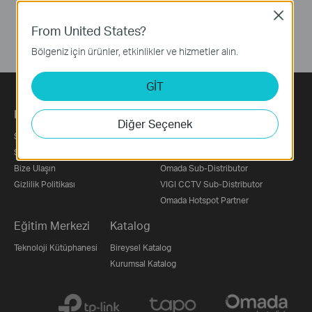
Close
From United States?
Bölgeniz için ürünler, etkinlikler ve hizmetler alın.
GİT
Hakkımızda
Basın
Satış Noktaları
Diğer Seçenek
Şirket Profili
Basın Bültenleri
Perakende / E-Ticaret
Sürdürülebilirlik
Ödüller
Distribütörler
Bize Ulaşın
Omada Sub-Distributor
Gizlilik Politikası
VIGI CCTV Sub-Distributor
Omada Hotspot Partner
Eğitim Merkezi
Katalog
Teknoloji Kütüphanesi
Bireysel Katalog
Kurumsal Katalog