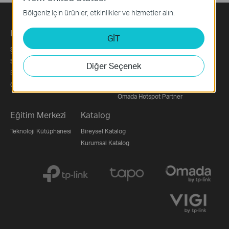
Bölgeniz için ürünler, etkinlikler ve hizmetler alın.
Hakkımızda
Basın
Satış Noktaları
GİT
Şirket Profili
Basın Bültenleri
Perakende / E-Ticaret
Sürdürülebilirlik
Ödüller
Distribütörler
Diğer Seçenek
Bize Ulaşın
Omada Sub-Distributor
Gizlilik Politikası
VIGI CCTV Sub-Distributor
Omada Hotspot Partner
Eğitim Merkezi
Katalog
Teknoloji Kütüphanesi
Bireysel Katalog
Kurumsal Katalog