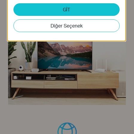
desteği IPTV akışını optimize eder, böylece en
GİT
sevdiğiniz filmlerin ve şovların keyfini gecikmesiz
çıkarabilirsiniz.
Diğer Seçenek