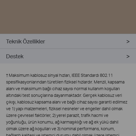
Teknik Özellikler
Destek
†
Maksimum kablosuz sinyal hızları, IEEE Standardı 802.11
spesifikasyonlarından türetilen fiziksel hızlardır. Menzil, kapsama
alanı ve maksimum bağlı cihaz sayısı normal kullanım koşulları
altındaki test sonuçlarına dayanmaktadır. Gerçek kablosuz veri
çıkışı, kablosuz kapsama alanı ve bağlı cihaz sayısı garanti edilmez
ve 1) yapı malzemeleri, fiziksel nesneler ve engeller dahil olmak
üzere çevresel faktörler, 2) yerel parazit, trafik hacmi ve
yoğunluğu, ürün konumu, ağ karmaşıklığı ve ağ ek yükü dahil
olmak üzere ağ koşulları ve 3) nominal performans, konum,
bağlantı kalitesi ve istemci durumu dahil olmak üzere istemci