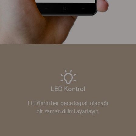
LED Kontrol
LED'lerin her gece kapalı olacağı
bir zaman dilimi ayarlayın.