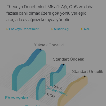
Ebeveyn Denetimleri, Misafir Ağı, QoS ve daha
fazlası dahil olmak üzere çok yönlü yerleşik
araçlarla ev ağınızı kolayca yönetin.
Ebeveyn Denetimleri
Misafir Ağı
QoS
Yüksek Öncelikli
Standart Öncelik
Standart Öncelik
20:00
Çalışma süresi
18:00
Ebeveynler