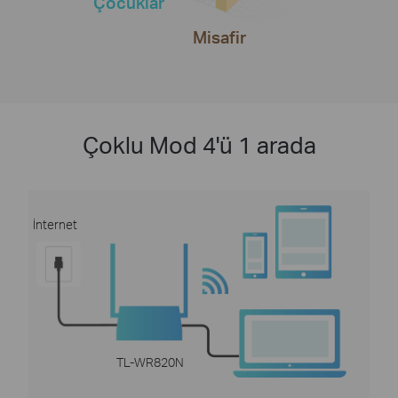
Çocuklar
Misafir
Çoklu Mod 4'ü 1 arada
İnternet
TL-WR820N