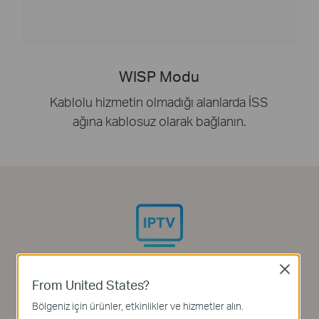
WISP Modu
Kablolu hizmetin olmadığı alanlarda İSS
ağına kablosuz olarak bağlanın.
Sorunsuz Video Akışı
Close
From United States?
IGMP Proxy/Snooping, Bridge ve Tag VLAN
Bölgeniz için ürünler, etkinlikler ve hizmetler alın.