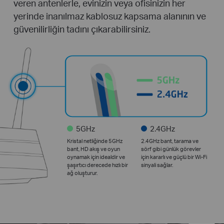
veren antenlerle, evinizin veya ofisinizin her
yerinde inanılmaz kablosuz kapsama alanının ve
güvenilirliğin tadını çıkarabilirsiniz.
5GHz
2.4GHz
Kristal netliğinde 5GHz
2.4GHz bant, tarama ve
bant, HD akış ve oyun
sörf gibi günlük görevler
oynamak için idealdir ve
için kararlı ve güçlü bir Wi-Fi
şaşırtıcı derecede hızlı bir
sinyali sağlar.
ağ oluşturur.