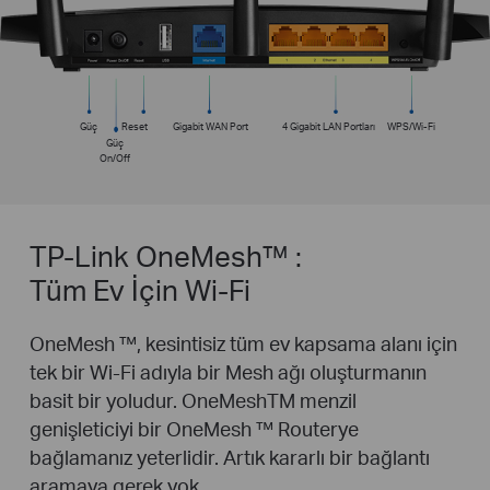
Güç
Reset
Gigabit WAN Port
4 Gigabit LAN Portları
WPS/Wi-Fi
Güç
On/Off
TP-Link OneMesh™ :
Tüm Ev İçin Wi-Fi
OneMesh ™, kesintisiz tüm ev kapsama alanı için
tek bir Wi-Fi adıyla bir Mesh ağı oluşturmanın
basit bir yoludur. OneMeshTM menzil
genişleticiyi bir OneMesh ™ Routerye
bağlamanız yeterlidir. Artık kararlı bir bağlantı
aramaya gerek yok.