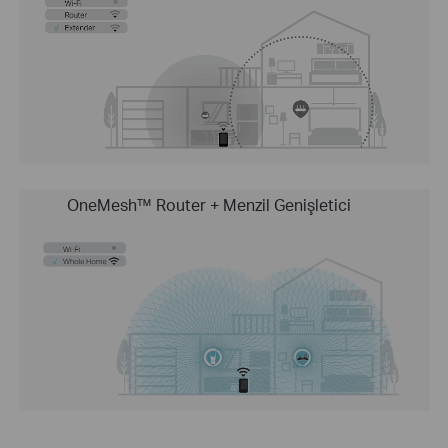
OneMesh™ Router + Menzil Genişletici