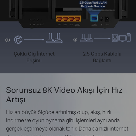
2.5 Gbps WAN/LAN
Bağlantı Noktası
Çoklu Gig İnternet
2,5 Gbps Kablolu
Erişimi
Bağlantı
Sorunsuz 8K Video Akışı İçin Hız
Artışı
Hızları büyük ölçüde artırılmış olup, akış, hızlı
indirme ve oyun oynama gibi işlemleri aynı anda
gerçekleştirmeye olanak tanır. Daha da hızlı internet