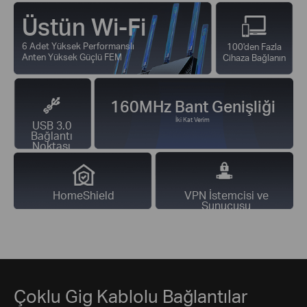
Üstün Wi-Fi
6 Adet Yüksek Performanslı
100'den Fazla
Anten Yüksek Güçlü FEM
Cihaza Bağlanın
160MHz Bant Genişliği
İki Kat Verim
USB 3.0
Bağlantı
Noktası
HomeShield
VPN İstemcisi ve
Sunucusu
Çoklu Gig Kablolu Bağlantılar