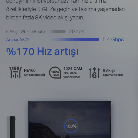
deneyimi mi istiyorsunuz? Tam hız artırma
özellikleriyle 5 GHz'e geçin ve takılma yaşamadan
birden fazla 8K video akışı yapın.
2Gbps
6 Akışlı Wi-Fi 5 Router
5.4 Gbps
Archer AX72
%170 Hız artışı
1024-QAM
HE160
6 Akışlı
25% Daha
Çift bant genişliği
Eşzamanlı iletim
yüksek hızlar