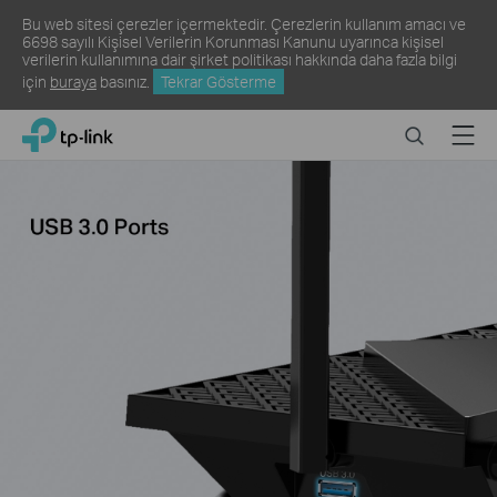
Bu web sitesi çerezler içermektedir. Çerezlerin kullanım amacı ve
6698 sayılı Kişisel Verilerin Korunması Kanunu uyarınca kişisel
verilerin kullanımına dair şirket politikası hakkında daha fazla bilgi
için
buraya
basınız.
Tekrar Gösterme
Click
Search
Menu
TP-Link, Reliably Smart
to
skip
the
navigation
bar