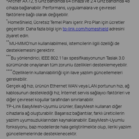
Archer AX72, 5 GHz bandında 64 cihaza ve 2.4 GHz bandında 48
cihaza bağlanabilir. Performans, uygulamalara ve çevresel
faktörlere bağlı olarak değişebilir.
*
HomeShield, Ücretsiz Temel Planı içerir. Pro Plan için ücretler
geçerlidir. Daha fazla bilgi için
tp-link.com/homeshield
adresini
ziyaret edin.
**
MU-MIMO'nun kullanılabilmesi, istemcilerin ilgili özelliği de
desteklemesini gerektirir.
***
Bu yönlendirici, IEEE 802.11ax spesifikasyonunun Taslak 3.0
sürümünde onaylanan tüm zorunlu özellikleri desteklemeyebilir.
****
Özelliklerin kullanılabilirliği için ilave yazılım güncellemeleri
gerekebilir.
Gerçek ağ hızı, ürünün Ethernet WAN veya LAN portunun hızı, ağ
kablosunun desteklediği hız, İnternet servis sağlayıcı faktörleri ve
diğer çevresel koşullar tarafından sınırlanabilir.
TP-Link EasyMesh-Uyumlu ürünler, EasyMesh kullanan diğer
cihazlarla ağ oluşturabilir. Başarısız bağlantılar, farklı üreticilerin
yazılım uyumsuzluklarından kaynaklanabilir. EasyMesh-Uyumlu
fonksiyonu, bazı modellerde hala geliştirilmekte olup, ileriki yazılım
güncellemelerinde desteklenecektir.