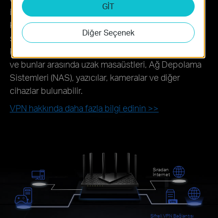
GİT
için VPN sunucusuna doğrudan erişebilirler. Bu,
kullanıcıların ev dışındaki kaynaklara güvenli bir
Diğer Seçenek
şekilde bağlanmalarını sağlar. VPN Sunucusu işlevi
kullanıldığında ise, harici cihazlar ev ağına erişebilir
ve bunlar arasında uzak masaüstleri, Ağ Depolama
Sistemleri (NAS), yazıcılar, kameralar ve diğer
cihazlar bulunabilir.
VPN hakkında daha fazla bilgi edinin >>
Sıradan
İnternet
Şifreli VPN Bağlantısı