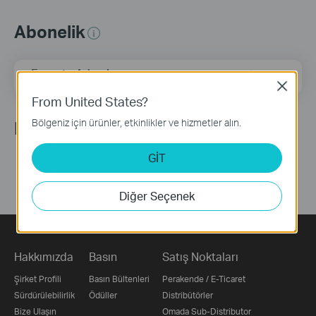
Abonelik
E-posta Adresi
Üye Ol
Close
From United States?
Bölgeniz için ürünler, etkinlikler ve hizmetler alın.
Bizi Takip Edin
GİT
Diğer Seçenek
Hakkımızda
Basın
Satış Noktaları
Şirket Profili
Basın Bültenleri
Perakende / E-Ticaret
Sürdürülebilirlik
Ödüller
Distribütörler
Bize Ulaşın
Omada Sub-Distributor