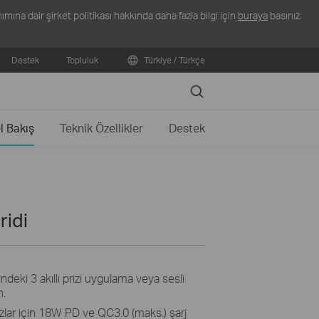
ına dair şirket politikası hakkında daha fazla bilgi için
buraya
basınız.
Destek
Topluluk
Türkiye / Türkçe
Search
l Bakış
Teknik Özellikler
Destek
ridi
indeki 3 akıllı prizi uygulama veya sesli
n.
lar için 18W PD ve QC3.0 (maks.) şarj