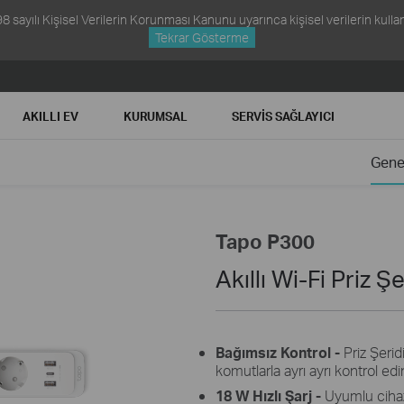
ayılı Kişisel Verilerin Korunması Kanunu uyarınca kişisel verilerin kullanım
Tekrar Gösterme
AKILLI EV
KURUMSAL
SERVIS SAĞLAYICI
Gene
Tapo P300
Akıllı Wi-Fi Priz Şe
Bağımsız Kontrol -
Priz Şerid
komutlarla ayrı ayrı kontrol edi
18 W Hızlı Şarj -
Uyumlu cihaz