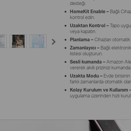
desteği.
HomeKit Enable –
Bağlı Ciha
kontrol edin.
Uzaktan Kontrol –
Tapo uygul
veya kapatın.
Planlama –
Cihazları otomatik 
Zamanlayıcı –
Bağlı elektroni
listesi oluşturun.
Sesli kumanda –
Amazon Alex
vererek akıllı prizinizi kumanda
Uzakta Modu –
Evde birisinin
farklı zamanlarda otomatik olar
Kolay Kurulum ve Kullanım 
uygulama üzerinden hızlı kuru