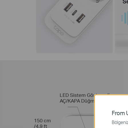
S
LED Sistem Göstergeli
AÇ/KAPA Düğmesi
From U
150 cm
Bölgeniz 
/4.9 ft