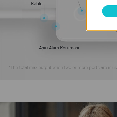
Kablo
Aşırı Akım Koruması
*
The total max output when two or more ports are in us