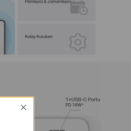
Planlayıcı & Zamanlayıcı
Kolay Kurulum
1×USB-C Portu
mutlarla ayrı ayrı
PD 18W¹
Close