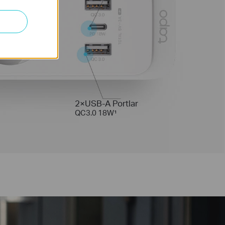
2×USB-A Portlar
QC3.0 18W¹