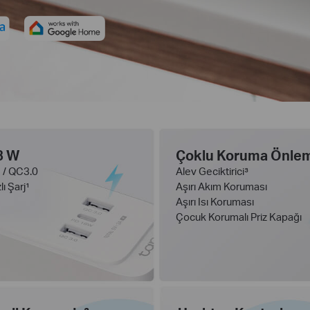
8 W
Çoklu Koruma Önlem
 / QC3.0
Alev Geciktirici³
lı Şarj¹
Aşırı Akım Koruması
Aşırı Isı Koruması
Çocuk Korumalı Priz Kapağı