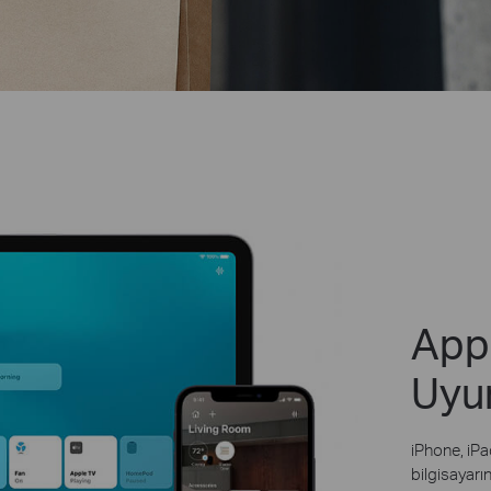
App
Uyu
iPhone, iP
bilgisayarı