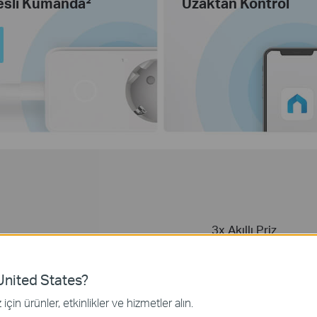
esli Kumanda²
Uzaktan Kontrol
3x Akıllı Priz
Uygulama veya sesli ko
LED Durum
kontrol olanağı
Göstergeleri
nited States?
için ürünler, etkinlikler ve hizmetler alın.