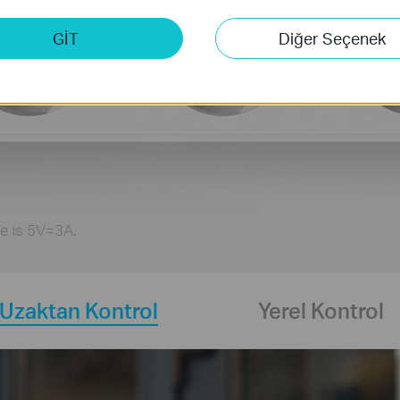
GİT
Diğer Seçenek
e is 5V=3A.
Uzaktan Kontrol
Yerel Kontrol