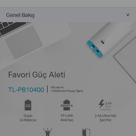
Genel Bakış
Favori Güç Aleti
Ally serisi
TL-PB10400
10400mAh Power Bank
Güçlü
TP-LINK
2.4A Ultra Hızlı
LG Batarya
Akıllı Sarj
Şarj Hızı