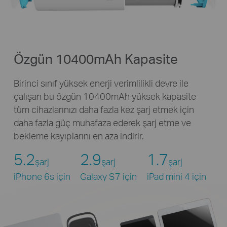
Özgün 10400mAh Kapasite
Birinci sınıf yüksek enerji verimlilikli devre ile
çalışan bu özgün 10400mAh yüksek kapasite
tüm cihazlarınızı daha fazla kez şarj etmek için
daha fazla güç muhafaza ederek şarj etme ve
bekleme kayıplarını en aza indirir.
5.2
2.9
1.7
şarj
şarj
şarj
iPhone 6s için
Galaxy S7 için
iPad mini 4 için