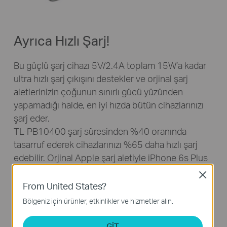
Ayrıca Hızlı Şarj!
Bu güçlü şarj cihazı 5V/2.4A toplam 15W’a kadar
ultra hızlı şarj çıkışını destekler ve orjinal şarj
aletlerinizin çoğunun sınırlı gücü yüzünden
yapamadığı halde, en iyi hızda bütün cihazlarınızı
şarj eder.
TL-PB10400 şarj süresinden %40 oranında
tasarruf ederek cihazlarınızı %65 daha hızlı şarj
edebilir. Orjinal Apple şarj aletiyle iPhone 6s Plus
cihazını şarj etmek 250 dakika sürerken, TL-
Close
PB10400 ile aynı cihazı şarj etmek sadece 150
From United States?
dakika sürer.*
Bölgeniz için ürünler, etkinlikler ve hizmetler alın.
*Ekran maksimum parlaklıktayken. Tam şarj süresi gerçek durumlara
GİT