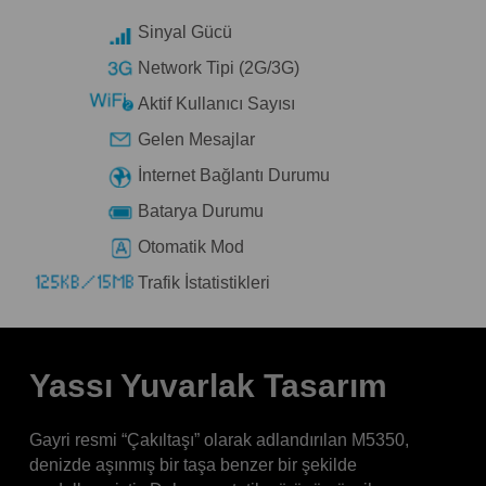
Sinyal Gücü
Network Tipi (2G/3G)
Aktif Kullanıcı Sayısı
Gelen Mesajlar
İnternet Bağlantı Durumu
Batarya Durumu
Otomatik Mod
Trafik İstatistikleri
Yassı Yuvarlak Tasarım
Gayri resmi “Çakıltaşı” olarak adlandırılan M5350,
denizde aşınmış bir taşa benzer bir şekilde