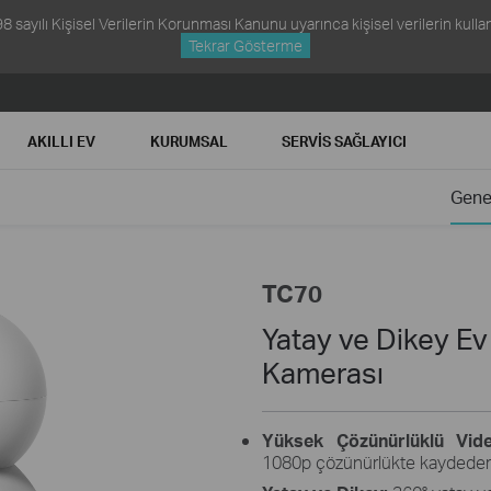
ayılı Kişisel Verilerin Korunması Kanunu uyarınca kişisel verilerin kullanım
Tekrar Gösterme
AKILLI EV
KURUMSAL
SERVIS SAĞLAYICI
Gene
TC70
Yatay ve Dikey Ev
Kamerası
Yüksek Çözünürlüklü Vide
1080p çözünürlükte kaydeder