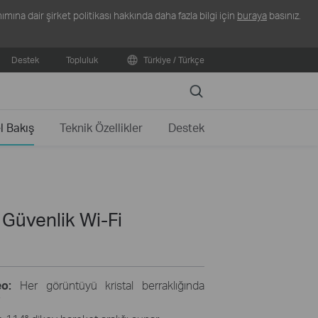
ına dair şirket politikası hakkında daha fazla bilgi için
buraya
basınız.
Destek
Topluluk
Türkiye / Türkçe
Search
l Bakış
Teknik Özellikler
Destek
 Güvenlik Wi-Fi
o:
Her görüntüyü kristal berraklığında