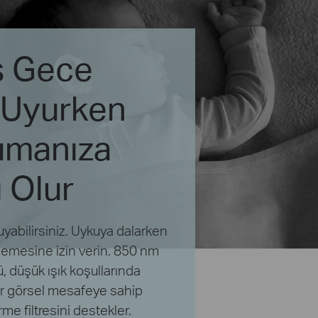
ş Gece
 Uyurken
rumanıza
 Olur
uyabilirsiniz. Uykuya dalarken
zlemesine izin verin. 850 nm
, düşük ışık koşullarında
r görsel mesafeye sahip
me filtresini destekler.