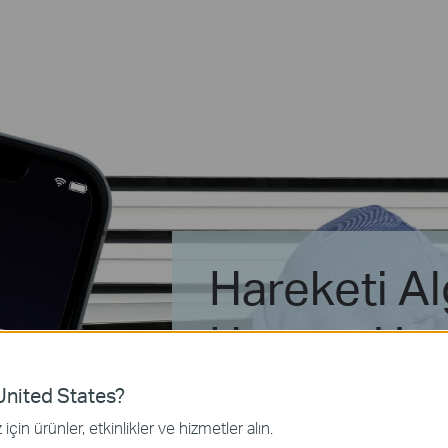
Hareketi Al
Hemen Uyar
Gönderir
nited States?
için ürünler, etkinlikler ve hizmetler alın.