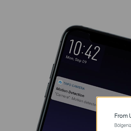
From U
Bölgeniz 