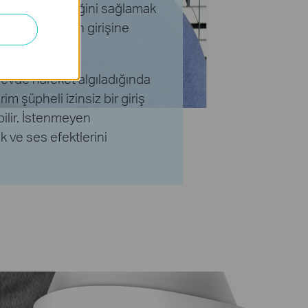
ilenizin güvenliğini sağlamak
ya bodrumunuzun girişine
e evde hareket algıladığında
irim şüpheli izinsiz bir giriş
bilir. İstenmeyen
ık ve ses efektlerini