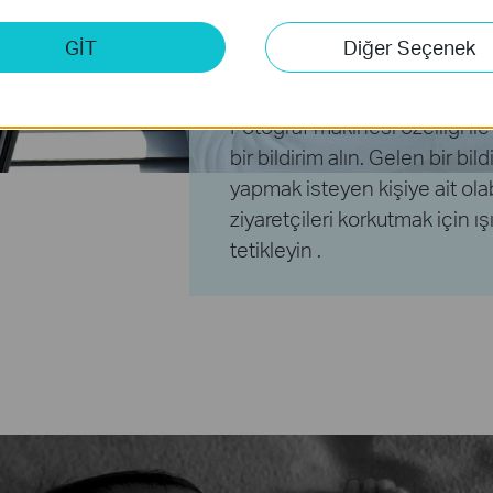
Hırsızlara karşı önlem alın. A
için evinizin, garajınızın ve
GİT
Diğer Seçenek
doğru bir kamera kurun.
Fotoğraf makinesi özelliği il
bir bildirim alın. Gelen bir bild
yapmak isteyen kişiye ait ola
ziyaretçileri korkutmak için ış
tetikleyin .