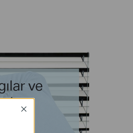
gılar ve
ılar
Close