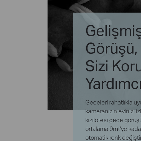
Gelişmi
Görüşü,
Sizi Ko
Yardımcı
Geceleri rahatlıkla uy
kameranızın evinizi i
kızılötesi gece görüşü
ortalama 9mt'ye kada
otomatik renk değiştir