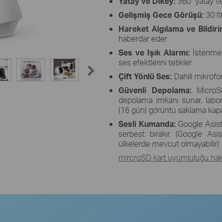
Yatay ve Dikey:
360° yatay ve
Gelişmiş Gece Görüşü:
30 f
Hareket Algılama ve Bildiri
haberdar eder
Ses ve Işık Alarmı:
İstenmeye
ses efektlerini tetikler
Çift Yönlü Ses:
Dahili mikrofon
Güvenli Depolama:
MicroSD
depolama imkanı sunar, labora
(16 gün) görüntü saklama kapas
Sesli Kumanda:
Google Asista
serbest bırakır. (Google A
ülkelerde mevcut olmayabilir)
mircroSD kart uyumluluğu hakk