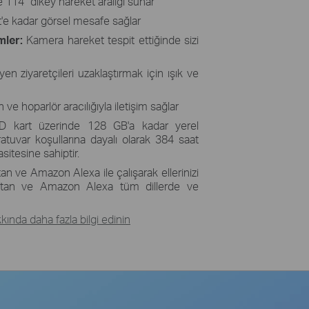
 114° dikey hareket aralığı sunar
it'e kadar görsel mesafe sağlar
mler:
Kamera hareket tespit ettiğinde sizi
n ziyaretçileri uzaklaştırmak için ışık ve
 ve hoparlör aracılığıyla iletişim sağlar
 kart üzerinde 128 GB'a kadar yerel
tuvar koşullarına dayalı olarak 384 saat
itesine sahiptir.
n ve Amazon Alexa ile çalışarak ellerinizi
sistan ve Amazon Alexa tüm dillerde ve
ında daha fazla bilgi edinin