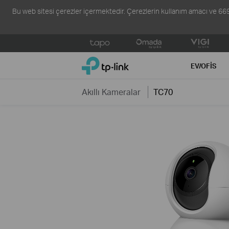
Bu web sitesi çerezler içermektedir. Çerezlerin kullanım amacı ve 6698 s
Click
to
TP-Link, Reliably Smart
skip
EV/OFIS
the
navigation
Akıllı Kameralar
TC70
bar