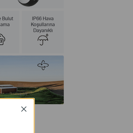
e Bulut
IP66 Hava
lama
Koşullarına
Dayanıklı
Close