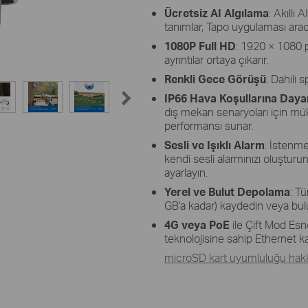
Ücretsiz AI Algılama
:
Akıllı A
tanımlar
, Tapo
uygulaması aracıl
1080P Full HD
:
1920 × 1080 pi
ayrıntılar ortaya çıkarır
.
Renkli Gece Görüşü
:
Dahili s
IP66 Hava Koşullarına Dayan
dış mekan senaryoları için m
performansı sunar.
Sesli ve Işıklı Alarm
:
İstenmey
kendi sesli alarmınızı oluşturun
ayarlayın.
Yerel ve Bulut Depolama
: T
GB'a kadar) kaydedin veya bulu
4G veya
PoE
ile Çift Mod Esne
teknolojisine sahip Ethernet kab
microSD kart uyumluluğu hakkı