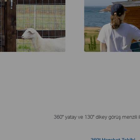
360° yatay ve 130° dikey görüş menzili i
360° Hareket Takibi