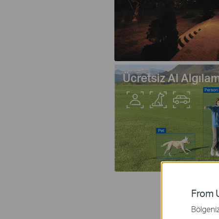
Ücretsiz AI Algıla
From U
Bölgeniz 