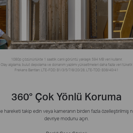
1080p çözünürlükte 1 saatlik canlı görüntü yaklaşık 594 MB veri kullanır.
Olay algılama, bulut depolama ve donanım yazılımı yükseltmeleri daha fazla veri tüketir.
Frekans Bantları: LTE-FDD: B1/3/5/7/8/20/28, LTE-TDD: B38/40/41
360° Çok Yönlü Koruma
le hareketi takip edin veya kameranın birden fazla özelleştirilmiş
devriye modunu açın.