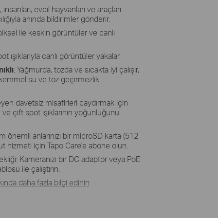
I, insanları, evcil hayvanları ve araçları
ığıyla anında bildirimler gönderir.
ksel ile keskin görüntüler ve canlı
pot ışıklarıyla canlı görüntüler yakalar.
ıklı
:
Y
ağmurda, tozda ve sıcakta iyi çalışır,
ükemmel su ve toz geçirmezlik
en davetsiz misafirleri caydırmak için
 ve çift
spot ışıklarının yoğunluğunu
üm önemli anlarınızı bir
microSD
karta (512
t hizmeti için
Tapo
Care'e abone olun.
kliği
: Kameranızı bir DC adaptör veya
PoE
losu ile çalıştırın.
nda daha fazla bilgi edinin