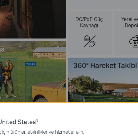
DC/PoE Güç
Yerel v
Kaynağı
Depo
ma
360° Hareket Takibi
nited States?
için ürünler, etkinlikler ve hizmetler alın.