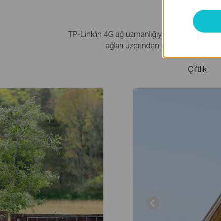
TP-Link'in 4G ağ uzmanlığıyla desteklenen kamer
ağları üzerinden güvenilir bir şekil
Çiftlik