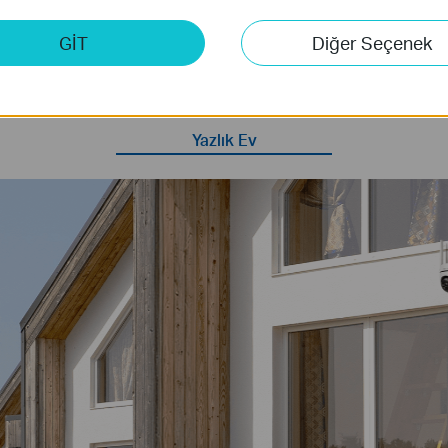
Wi-Fi Yok, Sınır Yok
GİT
Diğer Seçenek
a, sürekli Wi-Fi'nin bulunmadığı garajlar, yazlık evler, depolar ve
de bağlanır. Kolay ve sorunsuz bir internet kurulumu için sadece bir
Yazlık Ev