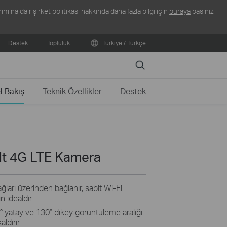
ına dair şirket politikası hakkında daha fazla bilgi için
buraya
basınız.
Destek
Topluluk
Türkiye / Türkçe
Search
l Bakış
Teknik Özellikler
Destek
lt 4G LTE Kamera
ağları üzerinden bağlanır, sabit Wi-Fi
n idealdir.
0° yatay ve 130° dikey görüntüleme aralığı
ldırır.