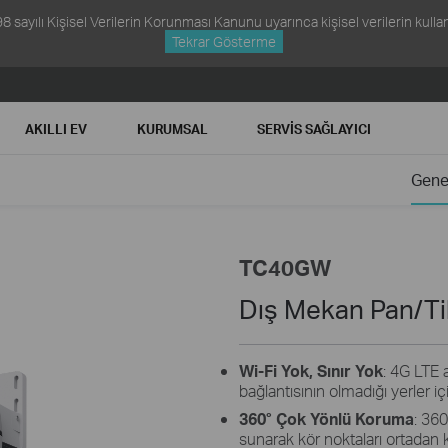
ayılı Kişisel Verilerin Korunması Kanunu uyarınca kişisel verilerin kullanım
Tekrar Gösterme
AKILLI EV
KURUMSAL
SERVIS SAĞLAYICI
Gene
TC40GW
Dış Mekan Pan/Ti
Wi-Fi Yok, Sınır Yok
: 4G LTE 
bağlantısının olmadığı yerler içi
360° Çok Yönlü Koruma
: 36
sunarak kör noktaları ortadan ka