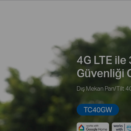
4G LTE ile
Güvenliği 
Dış Mekan Pan/Tilt 
TC40GW