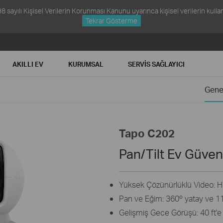
ayılı Kişisel Verilerin Korunması Kanunu uyarınca kişisel verilerin kullanım
Tekrar Gösterme
AKILLI EV
KURUMSAL
SERVIS SAĞLAYICI
Gene
Tapo C202
Pan/Tilt Ev Güven
Yüksek Çözünürlüklü Video: He
Pan ve Eğim: 360º yatay ve 113
Gelişmiş Gece Görüşü: 40 ft'e