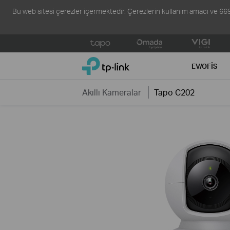
Bu web sitesi çerezler içermektedir. Çerezlerin kullanım amacı ve 6698 s
Click
to
TP-Link, Reliably Smart
skip
EV/OFIS
the
navigation
Akıllı Kameralar
Tapo C202
bar