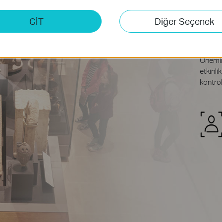
Bi
GİT
Diğer Seçenek
Önem
Önemli 
etkinli
kontrol