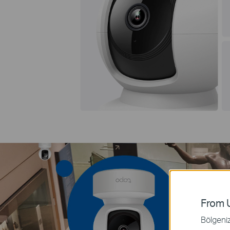
From U
Bölgeniz 