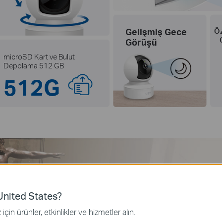
Gelişmiş Gece
Öz
Görüşü
microSD Kart ve Bulut
Depolama 512 GB
512G
nited States?
Ki
için ürünler, etkinlikler ve hizmetler alın.