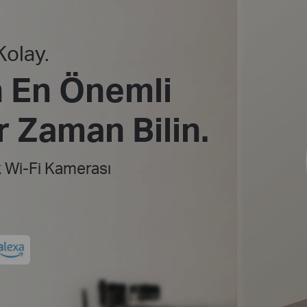
 Kolay.
in En Önemli
r Zaman Bilin.
k Wi-Fi Kamerası