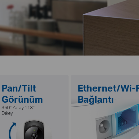
Pan/Tilt
Ethernet/Wi-F
Görünüm
Bağlantı
360° Yatay 113°
Dikey