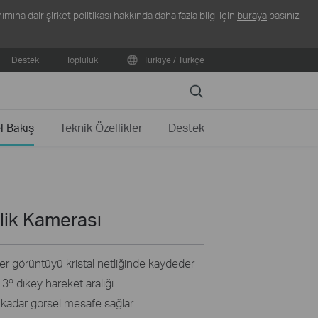
ına dair şirket politikası hakkında daha fazla bilgi için
buraya
basınız.
Destek
Topluluk
Türkiye / Türkçe
Search
l Bakış
Teknik Özellikler
Destek
lik Kamerası
r görüntüyü kristal netliğinde kaydeder
º dikey hareket aralığı
 kadar görsel mesafe sağlar