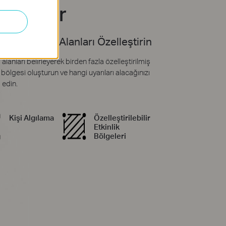
ldirimler
 Verdiğiniz Alanları Özelleştirin
alanları belirleyerek birden fazla özelleştirilmiş
k bölgesi oluşturun ve hangi uyarıları alacağınızı
 edin.
Kişi Algılama
Özelleştirilebilir
Etkinlik
Bölgeleri