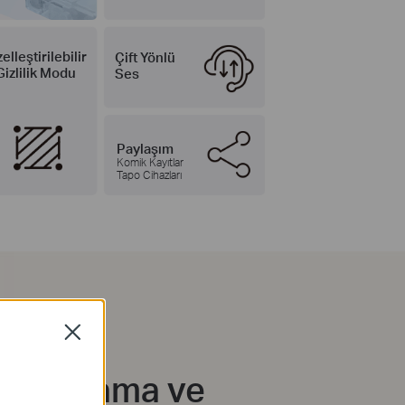
elleştirilebilir
Çift Yönlü
Gizlilik Modu
Ses
Paylaşım
Komik Kayıtlar
Tapo Cihazları
Close
şi Algılama ve