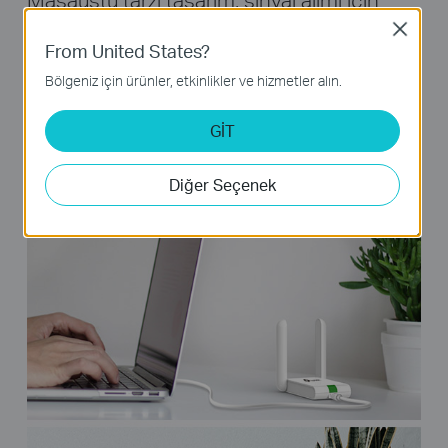
çeşitli uygulama ortamlarında faydalıdır. TL-
Close
From United States?
WN822N ayrıca, masaüstü ekipmanları için
Bölgeniz için ürünler, etkinlikler ve hizmetler alın.
bile kurulumunuzu kolaylaştıran 1.5m USB
uzatma kablosu sağlar.
GİT
Diğer Seçenek