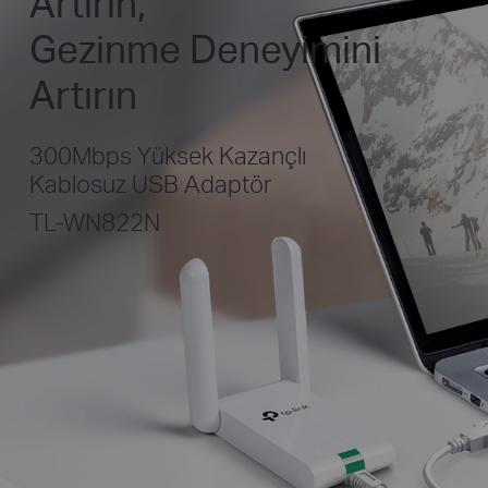
Artırın,
Gezinme Deneyimini
Artırın
300Mbps Yüksek Kazançlı
Kablosuz USB Adaptör
TL-WN822N