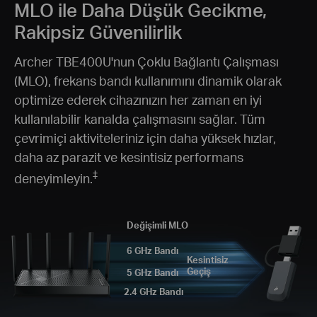
MLO ile Daha Düşük Gecikme,
Rakipsiz Güvenilirlik
Archer TBE400U'nun Çoklu Bağlantı Çalışması
(MLO), frekans bandı kullanımını dinamik olarak
optimize ederek cihazınızın her zaman en iyi
kullanılabilir kanalda çalışmasını sağlar. Tüm
çevrimiçi aktiviteleriniz için daha yüksek hızlar,
daha az parazit ve kesintisiz performans
‡
deneyimleyin.
Değişimli MLO
6 GHz Bandı
Kesintisiz
Geçiş
5 GHz Bandı
2.4 GHz Bandı