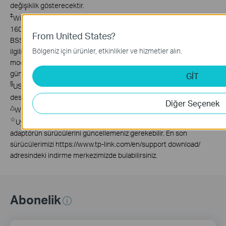
değişiklik gösterecektir.
‡
Wi-Fi 7 (802.11be), Wi-Fi 6E (802.11ax), Wi-Fi 6 (802.11ax) ve MLO,
160 MHz Bandwidth, 4K-QAM, Multi-RUs, OFDMA, MU-MIMO ve
From United States?
BSS Color gibi diğer özelliklerin kullanımı, AP'nin ve PC OS'un da
Bölgeniz için ürünler, etkinlikler ve hizmetler alın.
ilgili özellikleri desteklemesini gerektirir. MLO, bazı Wi-Fi 7
modellerinde hala geliştirilmekte olup sonraki sürücü
güncellemelerinde desteklenecektir.
GİT
§
USB-IF tarafından test edilmiştir ve bilgisayarlarınızın da USB 3.0'ı
desteklemesi gerekmektedir.
Diğer Seçenek
△
WPA3 kullanımı, AP'lerin de ilgili özelliği desteklemesini gerektirir.
☆
Uyumluluğu sağlamak için, bir OS güncellemesinden sonra
adaptörün sürücülerini güncellemeniz gerekebilir. En son
sürücülerimizi https://www.tp-link.com/en/support download/
adresindeki indirme merkezimizde bulabilirsiniz.
Abonelik