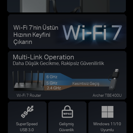
Wi-Fi 7'nin Üstün
Hızının Keyfini
Çıkarın
Multi-Link Operation
Daha Düşük Gecikme, Rakipsiz Güvenilirlik
Kesintisiz Geçiş
Wi-Fi 7 Router
Archer TBE400U
SuperSpeed
Gelişmiş
Windows 11/10
USB 3.0
Güvenlik
Uyumlu