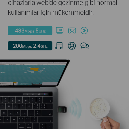
cihazlarla web'de gezinme gibi normal
kullanımlar için mükemmeldir.
433
5
Mbps
GHz
200
2.4
Mbps
GHz