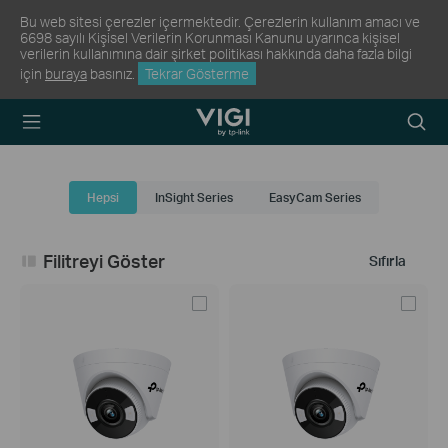
Bu web sitesi çerezler içermektedir. Çerezlerin kullanım amacı ve
6698 sayılı Kişisel Verilerin Korunması Kanunu uyarınca kişisel
verilerin kullanımına dair şirket politikası hakkında daha fazla bilgi
için
buraya
basınız.
Tekrar Gösterme
TP-Link, Reliably
Arama
Smart
Simge
Hepsi
InSight Series
EasyCam Series
Filitreyi Göster
Sıfırla