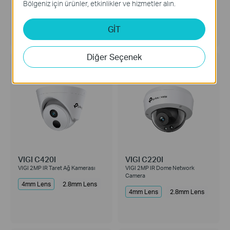
Bölgeniz için ürünler, etkinlikler ve hizmetler alın.
4mm Lens
2.8mm Lens
4mm Lens
2.8mm Lens
GİT
Diğer Seçenek
VIGI C420I
VIGI C220I
VIGI 2MP IR Taret Ağ Kamerası
VIGI 2MP IR Dome Network
Camera
4mm Lens
2.8mm Lens
4mm Lens
2.8mm Lens