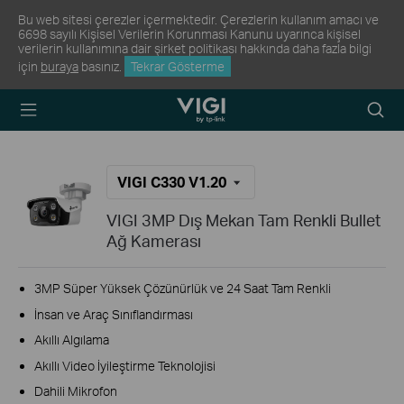
Bu web sitesi çerezler içermektedir. Çerezlerin kullanım amacı ve
6698 sayılı Kişisel Verilerin Korunması Kanunu uyarınca kişisel
verilerin kullanımına dair şirket politikası hakkında daha fazla bilgi
için
buraya
basınız.
Tekrar Gösterme
TP-Link, Reliably
Arama
Smart
Simge
VIGI C330 V1.20
VIGI 3MP Dış Mekan Tam Renkli Bullet
Ağ Kamerası
3MP Süper Yüksek Çözünürlük ve 24 Saat Tam Renkli
İnsan ve Araç Sınıflandırması
Akıllı Algılama
Akıllı Video İyileştirme Teknolojisi
Dahili Mikrofon