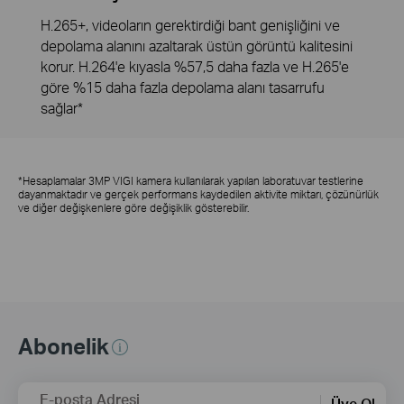
H.265+, videoların gerektirdiği bant genişliğini ve
depolama alanını azaltarak üstün görüntü kalitesini
korur. H.264'e kıyasla %57,5 daha fazla ve H.265'e
göre %15 daha fazla depolama alanı tasarrufu
sağlar*
*Hesaplamalar 3MP VIGI kamera kullanılarak yapılan laboratuvar testlerine
dayanmaktadır ve gerçek performans kaydedilen aktivite miktarı, çözünürlük
ve diğer değişkenlere göre değişiklik gösterebilir.
Abonelik
E-posta Adresi
Üye Ol