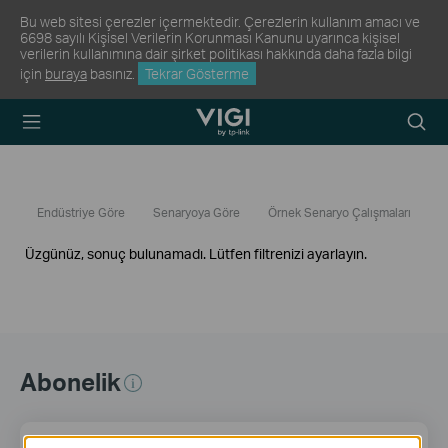
Bu web sitesi çerezler içermektedir. Çerezlerin kullanım amacı ve
6698 sayılı Kişisel Verilerin Korunması Kanunu uyarınca kişisel
verilerin kullanımına dair şirket politikası hakkında daha fazla bilgi
için
buraya
basınız.
Tekrar Gösterme
TP-Link, Reliably
Arama
Smart
Simge
Endüstriye Göre
Senaryoya Göre
Örnek Senaryo Çalışmaları
Üzgünüz, sonuç bulunamadı. Lütfen filtrenizi ayarlayın.
Abonelik
E-posta Adresi
Üye Ol