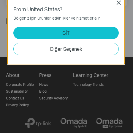
Close
From United States?
Bölgeniz için ürünler, etkinlikler ve hizmetler alın.
Bizi Takip Edin
GİT
Diğer Seçenek
About
Press
Learning Center
Corporate Profile
News
Technology Trends
Sustainability
Blog
Contact Us
Security Advisory
Privacy Policy