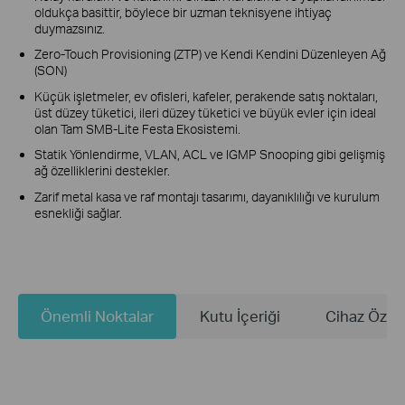
oldukça basittir, böylece bir uzman teknisyene ihtiyaç
duymazsınız.
Zero-Touch Provisioning (ZTP) ve Kendi Kendini Düzenleyen Ağ
(SON)
Küçük işletmeler, ev ofisleri, kafeler, perakende satış noktaları,
üst düzey tüketici, ileri düzey tüketici ve büyük evler için ideal
olan Tam SMB-Lite Festa Ekosistemi.
Statik Yönlendirme, VLAN, ACL ve IGMP Snooping gibi gelişmiş
ağ özelliklerini destekler.
Zarif metal kasa ve raf montajı tasarımı, dayanıklılığı ve kurulum
esnekliği sağlar.
Önemli Noktalar
Kutu İçeriği
Cihaz Özelli