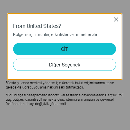
Close
From United States?
Bölgeniz için ürünler, etkinlikler ve hizmetler alın.
GİT
Diğer Seçenek
†
Festa şu anda merkezi yönetim için ücretsiz bulut erişimi sunmakta ve
gelecekte ücret uygulama hakkını saklı tutmaktadır.
*PoE bütçesi hesaplamaları laboratuvar testlerine dayanmaktadır. Gerçek PoE
güç bütçesi garanti edilmemekte olup, istemci sınırlamaları ve çevresel
faktörlerden dolayı değişiklik gösterebilir.