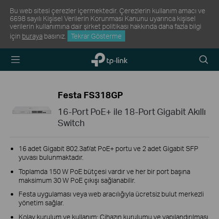
Bu web sitesi çerezler içermektedir. Çerezlerin kullanım amacı ve
6698 sayılı Kişisel Verilerin Korunması Kanunu uyarınca kişisel
verilerin kullanımına dair şirket politikası hakkında daha fazla bilgi
için
buraya
basınız.
Tekrar Gösterme
TP-Link,
Arama
Reliably
Simge
Smart
Festa FS318GP
16-Port PoE+ ile 18-Port Gigabit Akıllı
Switch
16 adet Gigabit 802.3af/at PoE+ portu ve 2 adet Gigabit SFP
yuvası bulunmaktadır.
Toplamda 150 W PoE bütçesi vardır ve her bir port başına
maksimum 30 W PoE çıkışı sağlanabilir.
Festa uygulaması veya web aracılığıyla ücretsiz bulut merkezli
yönetim sağlar.
Kolay kurulum ve kullanım: Cihazın kurulumu ve yapılandırılması