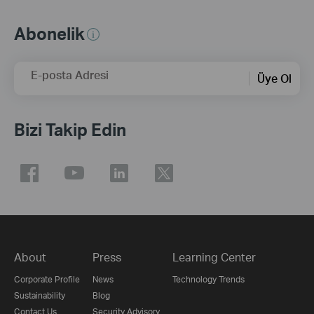
Abonelik
E-posta Adresi
Üye Ol
Bizi Takip Edin
About
Press
Learning Center
Corporate Profile
News
Technology Trends
Sustainability
Blog
Contact Us
Security Advisory