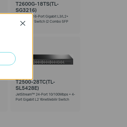
T2600G-18TS(TL-
SG3216)
JetStream 16-Port Gigabit L3/L2+
Yönetilebilir Switch (2 Combo SFP
Close
Slotlu)
T2500-28TC(TL-
SL5428E)
JetStream™ 24-Port 10/100Mbps + 4-
Port Gigabit L2 Yönetilebilir Switch