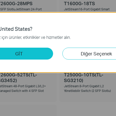
T2600G-28MPS
T1600G-18TS
 SFP SlotluJetStream 24-Port
JetStream16-Port Gigabit Smart
igabit L3/L2+ Yönetilebilir PoE+
Switch with 2 SFP Slot
witch
nited States?
için ürünler, etkinlikler ve hizmetler alın.
GİT
Diğer Seçenek
T2600G-52TS(TL-
T2500G-10TS(TL-
SG3452)
SG3210)
etStream 48-Port Gigabit L3/L2+
JetStream 8-Port Gigabit L2
anaged Switch with 4 SFP Slot
Yönetilebilir Switch (2 SFP Slotlu)