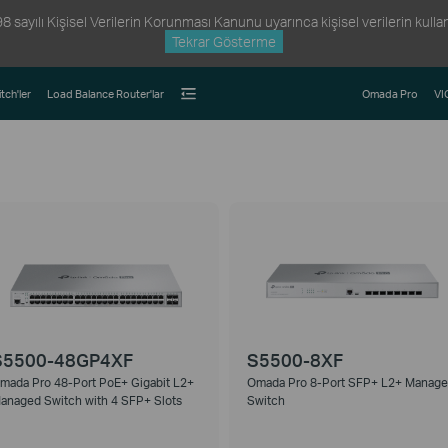
ayılı Kişisel Verilerin Korunması Kanunu uyarınca kişisel verilerin kullanım
Tekrar Gösterme
tch'ler
Load Balance Router'lar
Omada Pro
VI
S5500-48GP4XF
S5500-8XF
mada Pro 48-Port PoE+ Gigabit L2+
Omada Pro 8-Port SFP+ L2+ Manag
anaged Switch with 4 SFP+ Slots
Switch