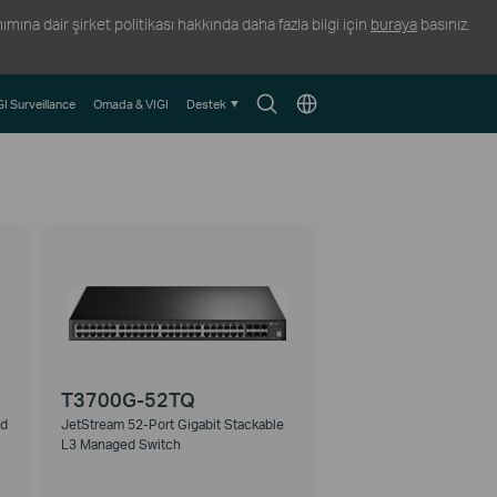
ına dair şirket politikası hakkında daha fazla bilgi için
buraya
basınız.
Arama
Konum
GI Surveillance
Omada & VIGI
Destek
Simgesi
Seçin
T3700G-52TQ
ed
JetStream 52-Port Gigabit Stackable
L3 Managed Switch