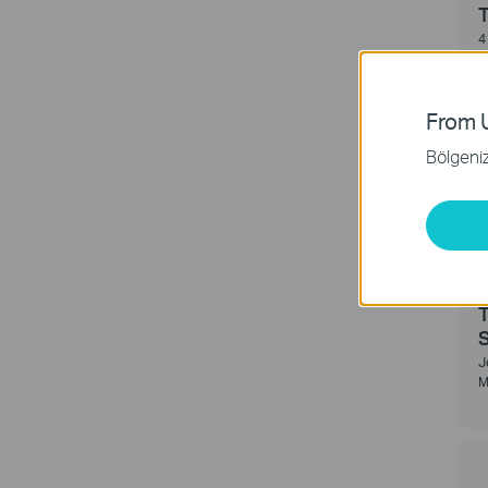
4
G
S
From U
Bölgeniz 
J
M