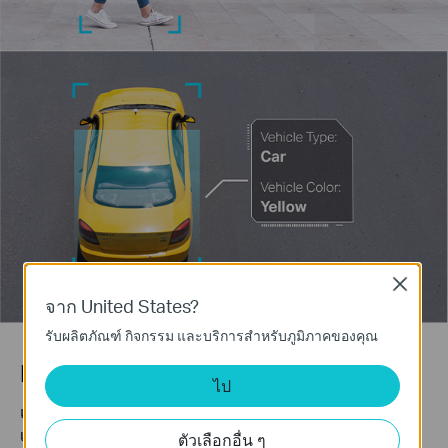
Close
จาก United States?
รับผลิตภัณฑ์ กิจกรรม และบริการสำหรับภูมิภาคของคุณ
Human & Vehicle Classification
ไป
แยกแยะบุคคลและยานพาหนะออกจากวัตถุอื่น เพื่อการแจ้ง
เตือนที่แม่นยำยิ่งขึ้น
ตัวเลือกอื่น ๆ