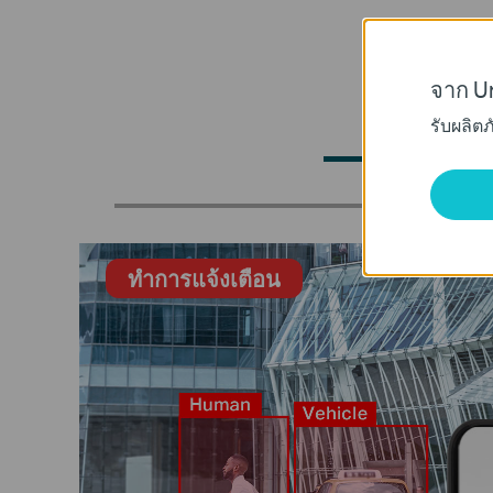
แยกแยะบุค
จาก Un
รับผลิต
ระบบจำแนก
ทำการแจ้งเตือน