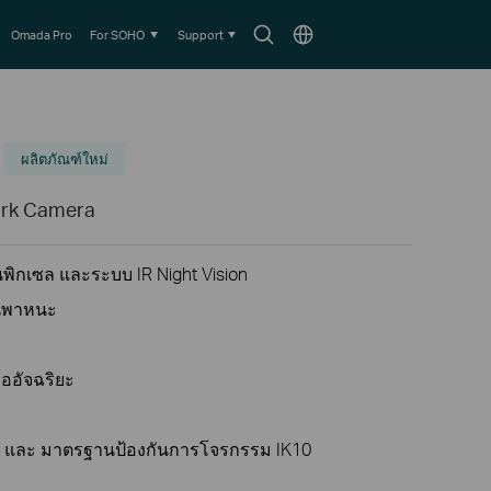
Search
Choose
Omada Pro
For SOHO
Support
icon
location
ผลิตภัณฑ์ใหม่
ork Camera
พิกเซล และระบบ IR Night Vision
นพาหนะ
โออัจฉริยะ
67 และ มาตรฐานป้องกันการโจรกรรม IK10