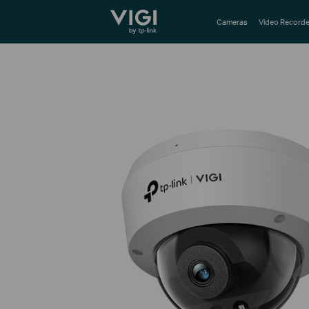
TP-Link, Reliably Smart
Cameras
Video Recorde