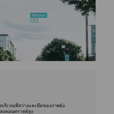
้งบริเวณที่สว่างและมืดของภาพยัง
แสงคอนทราสต์สูง