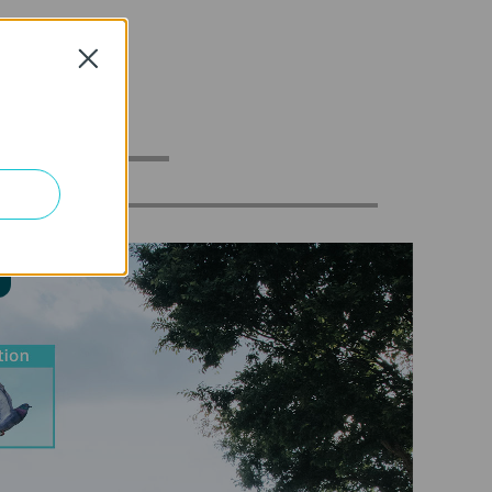
ยำยิ่งขึ้น
Close
แนกบุคคล