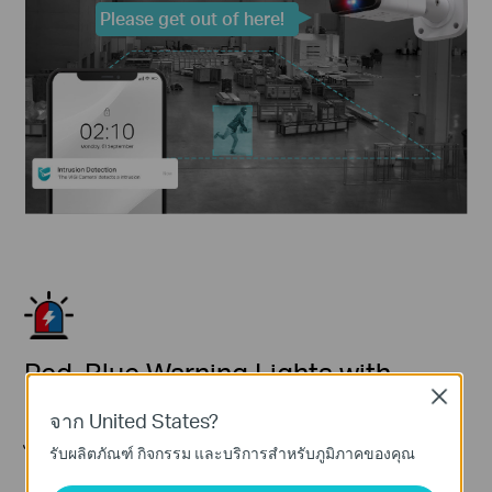
Please get out of here!
Red-Blue Warning Lights with
Close
Stronger Deterrence
จาก United States?
ไฟกะพริบสีแดง-น้ำเงินมีประสิทธิภาพมากกว่าไฟสีขาว
รับผลิตภัณฑ์ กิจกรรม และบริการสำหรับภูมิภาคของคุณ
และสร้างเอฟเฟกต์ยับยั้งที่แข็งแกร่งเมื่อจับคู่กับสัญญาณ