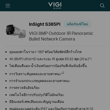
TP-Link, Reliably
Searc
Smart
icon
InSight S385PI
ผลิตภัณฑ์ใหม่
VIGI 8MP Outdoor IR Panoramic
Bullet Network Camera
มุมมองพาโนรามา 180° พร้อมวิสัยทัศน์ที่กว้างไกล
4K (8MP) Ultra HD และระยะ IR สูงสุด 65.62 ฟุต (20 ม.)*1
ไฟเตือนสีแดง-น้ำเงินพร้อมการป้องกันที่เข้มข้นยิ่งขึ้น
2
การวิเคราะห์บุคคลและยานพาหนะ*
การจำแนกประเภทบุคคลและยานพาหนะ
การตรวจจับอัจฉริยะ
เทคโนโลยีการปรับปรุงวิดีโออัจฉริยะ
มีอินเทอร์เฟซเสียงและสัญญาณเตือน
ทนฝนและแดดระดับ IP67 และป้องกันการทุบทำลาย IK10