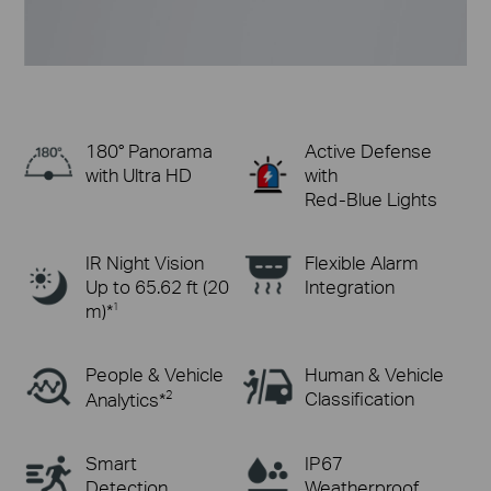
Active Defense
180° Panorama
with
with Ultra HD
Red-Blue Lights
IR Night Vision
Flexible Alarm
Up to 65.62 ft (20
Integration
m)*
1
People & Vehicle
Human & Vehicle
2
Classification
Analytics*
Smart
IP67
Detection
Weatherproof