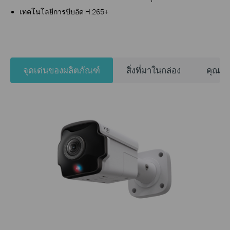
เทคโนโลยีการบีบอัด H.265+
จุดเด่นของผลิตภัณฑ์
สิ่งที่มาในกล่อง
คุณสม