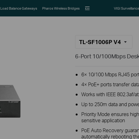
Load Balance Gateways
Pharos Wireless Bridges
VIGI Surveillanc
TL-SF1006P V4
6-Port 10/100Mbps Deskt
6× 10/100 Mbps RJ45 por
4× PoE+ ports transfer dat
Works with IEEE 802.3af/a
Up to 250m data and powe
Priority Mode ensures high 
sensitive application
PoE Auto Recovery guarant
automatically rebooting t