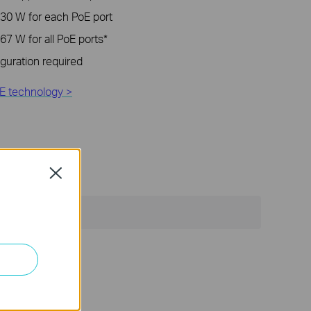
30 W for each PoE port
7 W for all PoE ports*
iguration required
E technology >
Close
onmental factors.