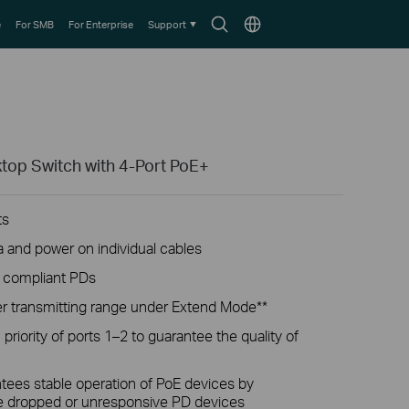
Search
Choose
e
For SMB
For Enterprise
Support
icon
location
op Switch with 4-Port PoE+
ts
a and power on individual cables
t compliant PDs
r transmitting range under Extend Mode**
priority of ports 1–2 to guarantee the quality of
ees stable operation of PoE devices by
he dropped or unresponsive PD devices