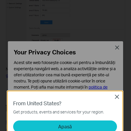
Close
Your Privacy Choices
Acest site web folosește cookie-uri pentru a îmbunătăți
experiența navigării web, a analiza activitățile online și a
Notă: Dacă uiți parola veche, te rugăm să consulți acest
oferi utilizatorilor cea mai bună experiență pe site-ul
ghid
pentru a reseta parola.
nostru. Te poți opune utilizării cookie-urilor în orice
moment. Poți afla mai multe informații în
politica de
confidențialitate
.
Close
From United States?
Cookie-uri de bază
Întrebări similare:
Aceste cookie-uri sunt necesare pentru funcționarea
Get products, events and services for your region.
site-ului web și nu pot fi dezactivate în sistemele tale
Common questions about VIGI
Apasă
Cookie-uri de analiză și marketing
Cum să reseteaz parola camerei VIGI?