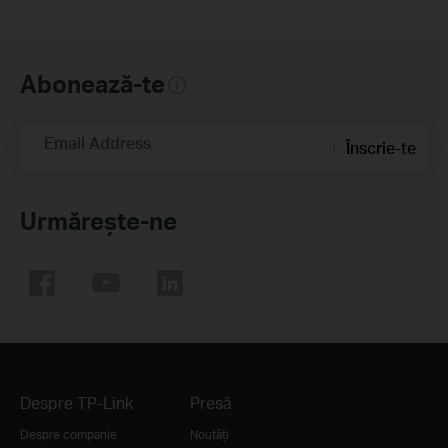
Abonează-te
Email Address
Înscrie-te
Urmărește-ne
Despre TP-Link
Presă
Despre companie
Noutăți