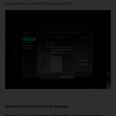
pentru NVR, Preset IPC Pwd și Preset IPC.
Metoda 2: Prin VIGI Security Manager
Pasul 1.
Accesează
Setări
>
Dispozitiv
>
Lista dispozitive
>