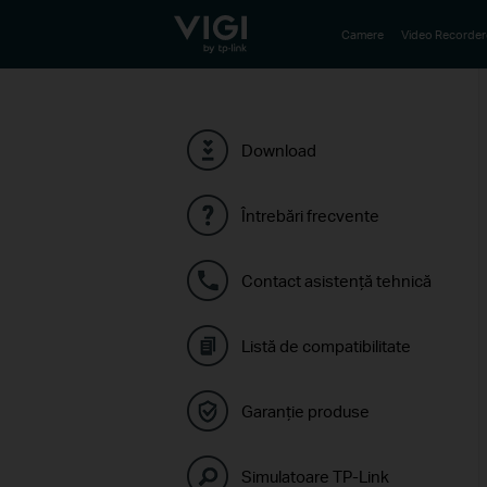
TP-Link, Reliably Smart
Camere
Video Recorder
Download
Întrebări frecvente
Contact asistenţă tehnică
Listă de compatibilitate
Garanție produse
Simulatoare TP-Link