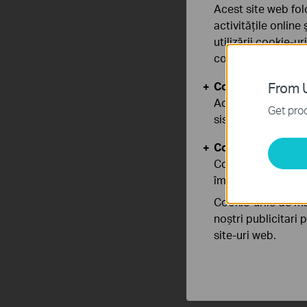
Acest site web fol
activitățile online
utilizării cookie-u
confidențialitate
.
Cookie-uri de baz
From U
Aceste cookie-uri 
Get prod
sistemele tale
Cookie-uri de anal
Cookie-urile de ana
îmbunătăți și ajust
Cookie-urile de ma
noștri publicitari 
site-uri web.