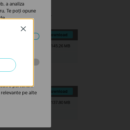
b, a analiza
tru. Te poți opune
VRs, and Solar Power System.
 de
Close
Download
ezactivate în
Dimensiune Fişier:
145.26 MB
tru web a
către partenerii
Download
e relevante pe alte
Dimensiune Fişier:
137.80 MB