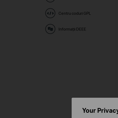
Centru coduri GPL
Informaţii DEEE
Your Privac