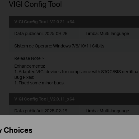
VIGI Config Tool
VIGI Config Tool_V2.0.21_x64
Data publicării:
2025-09-26
Limba:
Multi-language
Sistem de Operare: Windows 7/8/10/11 64bits
Release Note >
Enhancements:
1. Adapted VIGI devices for compliance with STQC/BIS certificat
Bug Fixes:
1. Fixed some minor bugs.
VIGI Config Tool_V2.0.11_x64
Data publicării:
2025-02-19
Limba:
Multi-language
Sistem de Operare: Windows 7/8/10/11 64bits
y Choices
New features and enhancements: