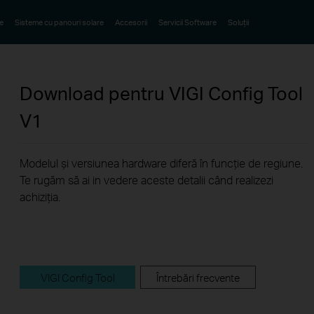
e
Sisteme cu panouri solare
Accesorii
Servicii Software
Soluții
Download pentru
VIGI Config Tool
V1
Modelul și versiunea hardware diferă în funcție de regiune.
Te rugăm să ai in vedere aceste detalii când realizezi
achiziția.
VIGI Config Tool
Întrebări frecvente