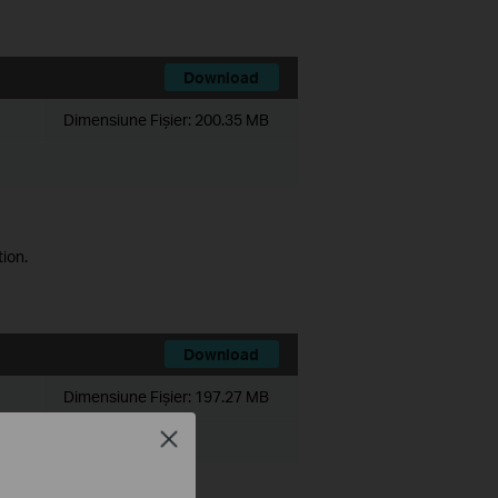
Download
Dimensiune Fişier:
200.35 MB
ion.
Download
Dimensiune Fişier:
197.27 MB
Close