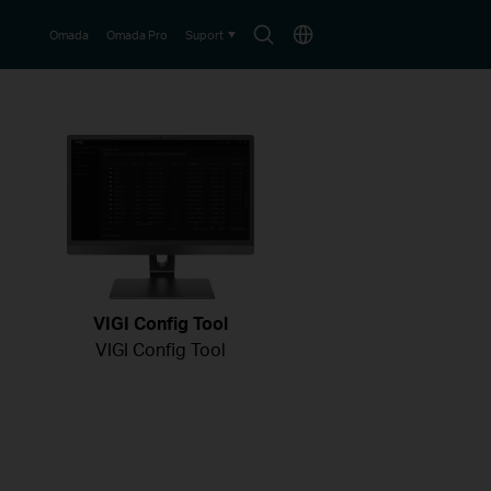
Search
Choose
Omada
Omada Pro
Suport
icon
location
VIGI Config Tool
VIGI Config Tool