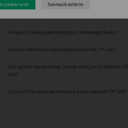
e cookie-urile
Salvează setările
How to Troubleshoot No Internet Issue on Omada Switch
Frequently asked questions about Unmanaged Switch
Cum pot identifica modelul dispozitivului meu TP-Link?
Cum găsesc serial number (număr serie) pe un dispozitiv TP
Link?
Cum pot afla versiunea hardware a unui dispozitiv TP-Link?