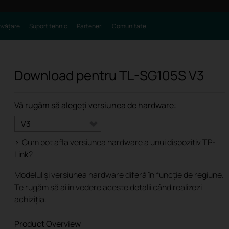
nvățare
Suport tehnic
Parteneri
Comunitate
Download pentru
TL-SG105S
V3
Vă rugăm să alegeți versiunea de hardware:
V3
>
Cum pot afla versiunea hardware a unui dispozitiv TP-
Link?
Modelul și versiunea hardware diferă în funcție de regiune.
Te rugăm să ai in vedere aceste detalii când realizezi
achiziția.
Product Overview