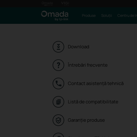
Produse
Soluții
Centru de î
Download
Întrebări frecvente
Contact asistenţă tehnică
Listă de compatibilitate
Garanție produse