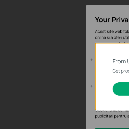
Your Priv
Acest site web fol
online și a oferi ut
orice moment. Poți
Cookie-uri d
From 
Aceste cookie-uri 
Get prod
Cookie-uri d
Cookie-urile de ana
funcționalitatea si
Cookie-urile de mar
publicitari pentru 