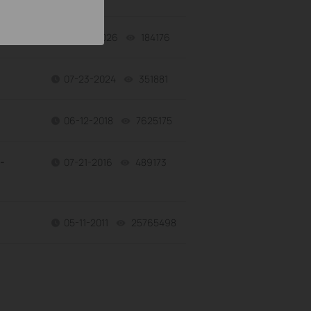
06-24-2026
184176
views
07-23-2024
351881
views
06-12-2018
7625175
views
-
07-21-2016
489173
views
05-11-2011
25765498
views