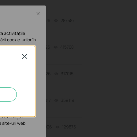
Close
-
07-31-2026
287587
views
a activitățile
ării cookie-urilor în
07-17-2026
415708
views
Close
a
07-16-2026
317015
views
e în sistemele tale
06-09-2017
359119
views
îmbunătăți și ajusta
enerii noștri
e site-uri web.
06-24-2026
129875
views