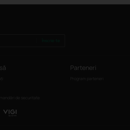
Înscrie-te
să
Parteneri
ți
Program parteneri
andări de securitate