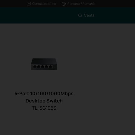
Contactează-ne
România / Română
Caută
5-Port 10/100/1000Mbps
Desktop Switch
TL-SG105S