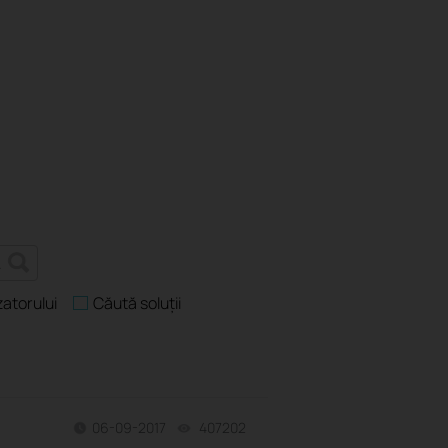
zatorului
Căută soluții
06-09-2017
407202
views