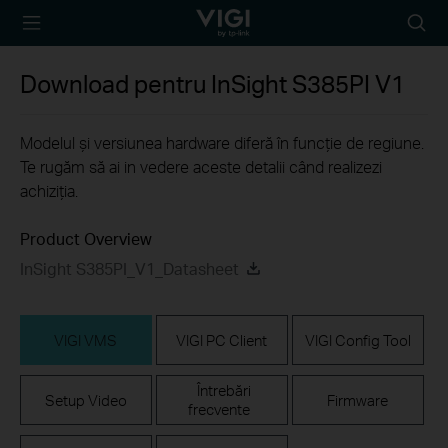
TP-Link, Reliably
Searc
Smart
icon
Download pentru
InSight S385PI
V1
Modelul și versiunea hardware diferă în funcție de regiune.
Te rugăm să ai in vedere aceste detalii când realizezi
achiziția.
Product Overview
InSight S385PI_V1_Datasheet
VIGI VMS
VIGI PC Client
VIGI Config Tool
Întrebări
Setup Video
Firmware
frecvente