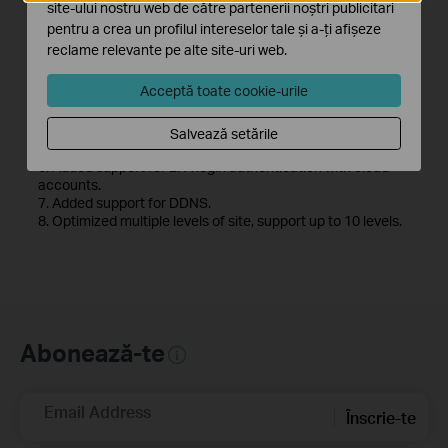
site-ului nostru web de către partenerii noștri publicitari
pentru a crea un profilul intereselor tale și a-ți afișeze
New Features& Enhancements :
reclame relevante pe alte site-uri web.
1. Optimized playback module.
2. Added support for custom alert.
Acceptă toate cookie-urile
3. Optimized device management module.
4. Optimized device map and design tool module.
5. Added support for device maintenance and device
Salvează setările
maintenance history module.
6. Added support for 2FA login authentication with cloud
accounts.
7. Added support for DDNS.
8. Optimized multiple levels of site, support up to 10 levels.
Abonează-te
Email Address
Înscrie-te