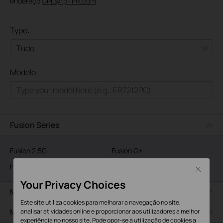
endereço
GPL@tp-link.com
.
Type:
Tudo
Modelo:
Omada
VIGI
Outros Produtos
Fusion Series
Fusion 2.5G
Fusion G+
Fusion 2.5G PoE
Close
Your Privacy Choices
Montagem no Teto
Este site utiliza cookies para melhorar a navegação no site,
Montagem de Parede
analisar atividades online e proporcionar aos utilizadores a melhor
experiência no nosso site. Pode opor-se à utilização de cookies a