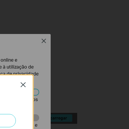
Close
 online e
 à utilização de
tica de privacidade
mware
Close
r desativados nos
Descarregar
te para melhorar e