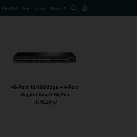
Search
Choose
Para SMB
Para Empresas
Suporte
icon
location
48-Port 10/100Mbps + 4-Port
Gigabit Smart Switch
TL-SL2452