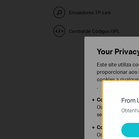
Emuladores TP-Link
Central de Códigos GPL
Your Privac
Este site utiliza 
proporcionar aos u
cookies a qualqu
.
Cookies Básicos
From U
Os cookies são ne
Obtenha 
seus sistemas.
Cookies de Anális
Os cookies de ana