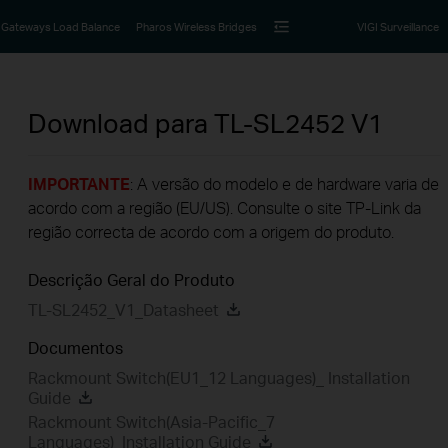
Gateways Load Balance
Pharos Wireless Bridges
VIGI Surveillance
Download para
TL-SL2452
V1
IMPORTANTE
: A versão do modelo e de hardware varia de
acordo com a região (EU/US). Consulte o site TP-Link da
região correcta de acordo com a origem do produto.
Descrição Geral do Produto
TL-SL2452_V1_Datasheet
Documentos
Rackmount Switch(EU1_12 Languages)_ Installation
Guide
Rackmount Switch(Asia-Pacific_7
Languages)_Installation Guide