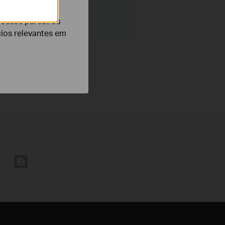
Tamanho:
64 KB
nossos parceiros
cios relevantes em