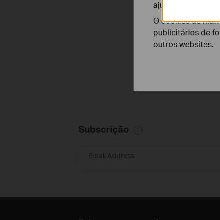
ajustar a funciona
O cookies de mark
publicitários de f
outros websites.
Subscrição
Email Address