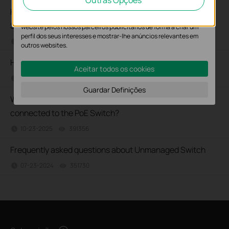
Outras Opções
website.
How to Troubleshoot Unstable Internet Issue on Omada
O cookies de marketing podem ser definidos através do nosso
Switch
website pelos nossos parceiros publicitários de forma a criar um
perfil dos seus interesses e mostrar-lhe anúncios relevantes em
06-24-2026
129875
views
outros websites.
How to Troubleshoot No Internet Issue on Omada Switch
Aceitar todos os cookies
06-24-2026
184176
views
Guardar Definições
Why my PoE powered device cannot work properly when
connected to the PoE Switch?
10-23-2025
391356
views
Frequently asked questions about Unmanaged Switch
07-23-2024
351730
views