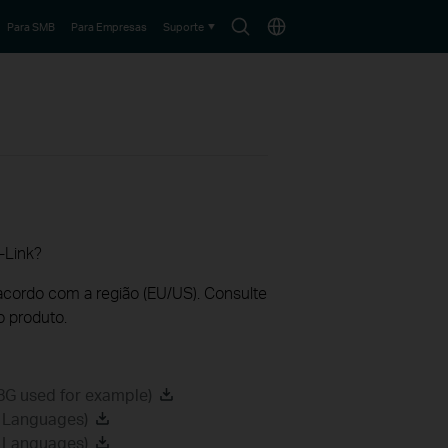
Search
Choose
Para SMB
Para Empresas
Suporte
icon
location
-Link?
acordo com a região (EU/US). Consulte
o produto.
8G used for example)
2 Languages)
8 Languages)