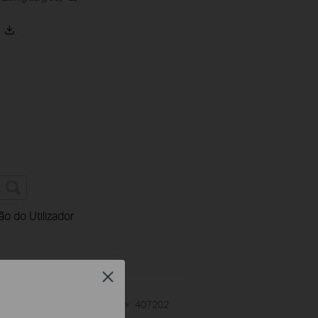
ão do Utilizador
Close
07-31-2026
407202
views