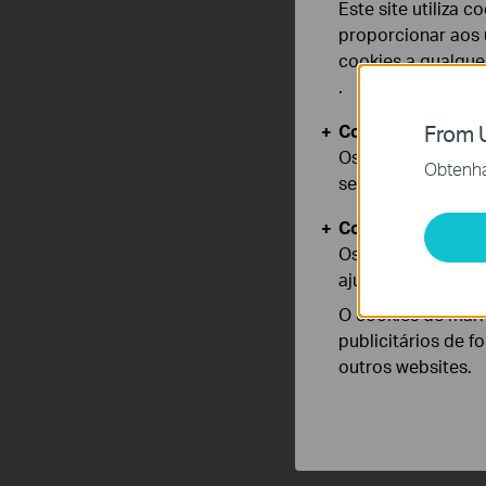
Este site utiliza 
proporcionar aos u
cookies a qualqu
.
Cookies Básicos
From U
Os cookies são ne
Obtenha 
seus sistemas.
Cookies de Anális
Os cookies de ana
ajustar a funciona
O cookies de mark
publicitários de f
outros websites.