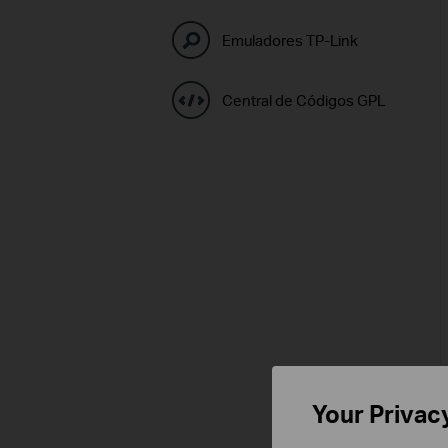
Emuladores TP-Link
Central de Códigos GPL
Your Privac