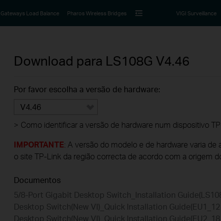
Gateways Load Balance
Pharos Wireless Bridges
VIGI Surveillance
Download para
LS108G
V4.46
Por favor escolha a versão de hardware:
V4.46
>
Como identificar a versão de hardware num dispositivo TP
IMPORTANTE
: A versão do modelo e de hardware varia de 
o site TP-Link da região correcta de acordo com a origem d
Documentos
5/8-Port Gigabit Desktop Switch_Installation Guide(LS10
Desktop Switch(New VI)_Quick Installation Guide(EU1_1
Desktop Switch(New VI)_Quick Installation Guide(EU2_1