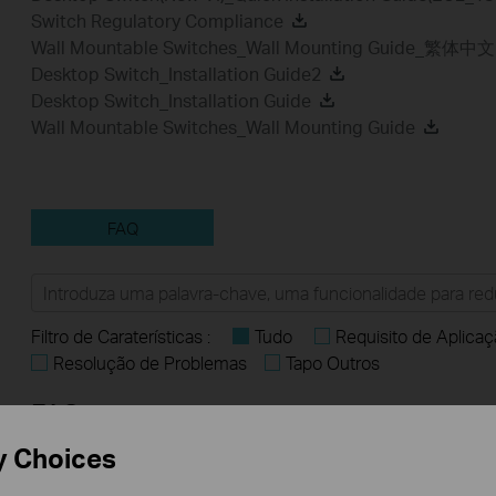
Switch Regulatory Compliance
Wall Mountable Switches_Wall Mounting Guide_繁体中文
Desktop Switch_Installation Guide2
Desktop Switch_Installation Guide
Wall Mountable Switches_Wall Mounting Guide
FAQ
Filtro de Caraterísticas :
Tudo
Requisito de Aplicaç
Resolução de Problemas
Tapo Outros
FAQs
y Choices
What Are the Differences in Features and Application