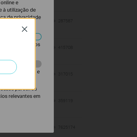
 online e
 à utilização de
tica de privacidade
-
07-31-2026
287587
views
Close
r desativados nos
07-17-2026
415708
views
te para melhorar e
07-16-2026
317015
views
nossos parceiros
cios relevantes em
07-16-2026
359119
views
-
12-18-2025
7625174
views