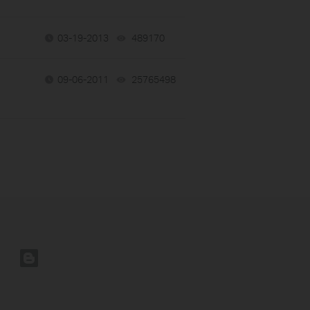
03-19-2013
489170
views
09-06-2011
25765498
views