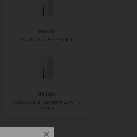
NX220
Router 5G, Wi-Fi 6 AX1800
NX220v
Router 5G z funkcją telefonu, Wi-Fi 6
AX1800
Close