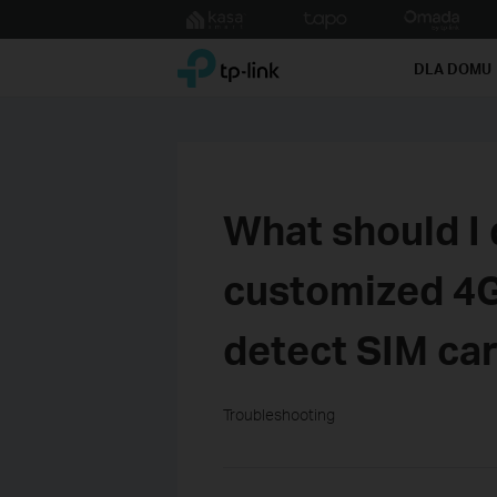
Click
to
TP-Link, Reliably Smart
skip
DLA DOMU
the
navigation
bar
What should I 
customized 4G
detect SIM ca
Troubleshooting