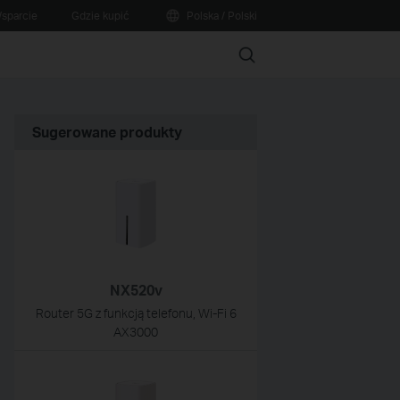
sparcie
Gdzie kupić
Polska / Polski
Search
Sugerowane produkty
NX520v
Router 5G z funkcją telefonu, Wi-Fi 6
AX3000