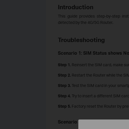
Introduction
This guide provides step-by-step ins
detected by the 4G/5G Router.
Troubleshooting
Scenario 1: SIM Status shows N
Step 1.
Reinsert the SIM card, make sure 
Step 2.
Restart the Router while the SIM 
Step 3.
Test the SIM card in your smartp
Step 4.
Try to insert a different SIM card
Step 5.
Factory reset the Router by pres
Scenario 2: No SIM Card Detect