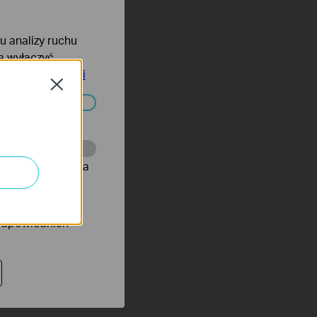
lu analizy ruchu
na wyłączyć
tyce prywatności
Close
ać wyłączone.
onie, co umożliwia
rów reklamowych
 odpowiednich