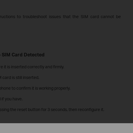
tructions to troubleshoot issues that the SIM card cannot be
o SIM Card Detected
it is inserted correctly and firmly.
card is still inserted.
hone to confirm it is working properly.
 if you have.
sing the reset button for 3 seconds, then reconfigure it.
ed during Setup