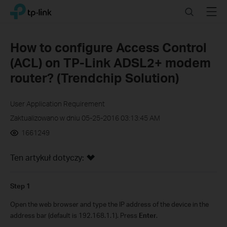
Click
Search
Menu
TP-Link, Reliably Smart
to
skip
the
How to configure Access Control
navigation
(ACL) on TP-Link ADSL2+ modem
bar
router? (Trendchip Solution)
User Application Requirement
Zaktualizowano w dniu 05-25-2016 03:13:45 AM
1661249
Ten artykuł dotyczy:
Step 1
Open the web browser and type the IP address of the device in the
address bar (default is 192.168.1.1). Press
Enter
.