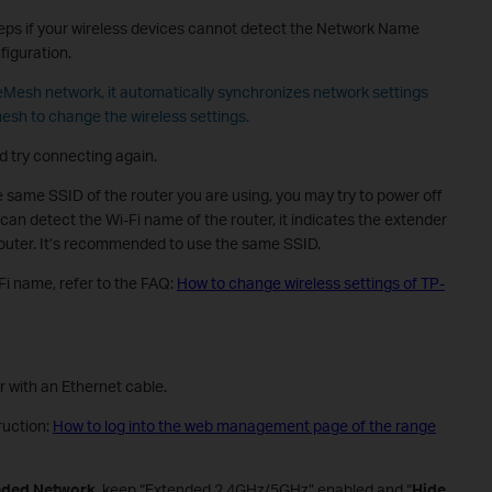
steps if your wireless devices cannot detect the Network Name
figuration.
neMesh network, it automatically synchronizes network settings
esh to change the wireless settings.
d try connecting again.
e same SSID of the router you are using, you may try to power off
ll can detect the Wi-Fi name of the router, it indicates the extender
outer. It’s recommended to use the same SSID.
Fi name, refer to the FAQ:
How to change wireless settings of TP-
 with an Ethernet cable.
ruction:
How to log into the web management page of the range
nded Network
, keep “Extended 2.4GHz/5GHz” enabled and “
Hide