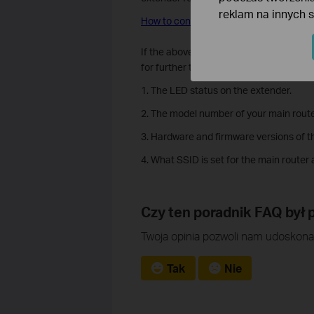
reklam na innych 
How to configure Range Extender via T
If the above suggestions still cannot fi
for further troubleshooting:
1. The LED status on the extender.
2. The model number of your main route
3. Hardware and firmware versions of t
4. What SSID is set for the main route
Czy ten poradnik FAQ był
Twoja opinia pozwoli nam udoskonal
Tak
Nie