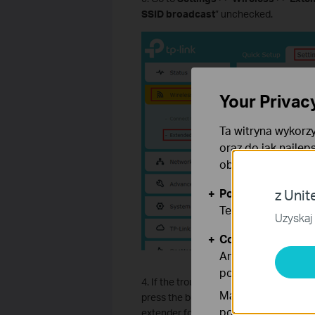
SSID broadcast
” unchecked.
Your Privac
Ta witryna wykorzy
oraz do jak najlep
obsługę plików co
Podstawowe Cook
z Unit
Te pliki cookies 
Uzyskaj 
Cookies dotyczące
Analiza - Te pliki
poprawę i dostoso
4. If the troubleshooting steps didn’t re
Marketing - Te pl
press the button for 1 second to reset 
podczas tworzenia
extender following the FAQ: