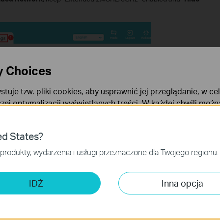
y Choices
stuje tzw. pliki cookies, aby usprawnić jej przeglądanie, w ce
szej optymalizacji wyświetlanych treści. W każdej chwili moż
okies. Więcej informacji na ten temat dostępnych jest w
Poli
ies
ed States?
niezbędne są do poprawnego działania witryny i nie moga zost
produkty, wydarzenia i usługi przeznaczone dla Twojego regionu.
 analizy i marketingu
 Cookies są wykorzystywane w celu analizy ruchu na naszej str
IDŹ
Inna opcja
wanie wyświetlanych treści.
solve the issue, try resetting the extender completely. Use a pin to
iki Cookies mogą być wykorzystywane przez naszych partne
the extender. Also, once you reset, you need to reconfigure the
 profilu Twoich zainteresowań, co pozwala na wyświetlanie