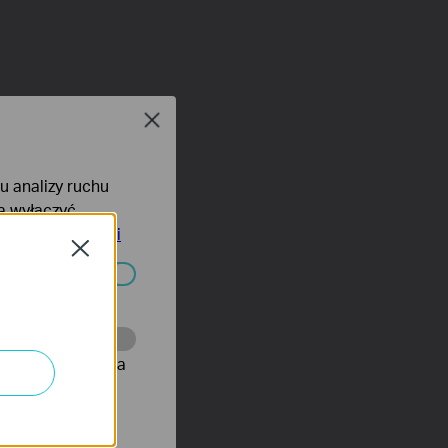
Close
lu analizy ruchu
na wyłączyć
tyce prywatności
Close
ać wyłączone.
onie, co umożliwia
rów reklamowych
 odpowiednich