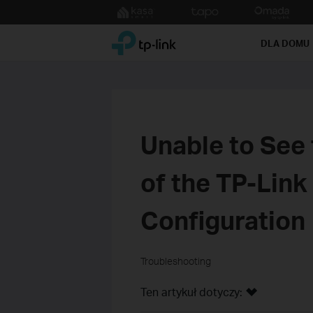
Click
to
TP-Link, Reliably Smart
skip
DLA DOMU
the
navigation
bar
Unable to See
of the TP-Link
Configuration
Troubleshooting
Ten artykuł dotyczy: