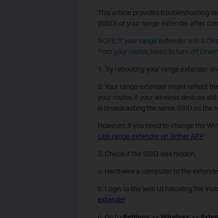
This article provides troubleshooting 
(SSID) of your range extender after con
NOTE: If your range extender is in a O
from your router. Need to turn off Onem
1. Try rebooting your range extender an
2. Your range extender might reflect th
your router, if your wireless devices sti
is broadcasting the same SSID as the r
However, if you need to change the Wi-
Link range extender on Tether APP
3. Check if the SSID was hidden.
a. Hard-wire a computer to the extender
b. Login to the web UI following the inst
extender
c. Go to
Settings
>>
Wireless
>>
Exte