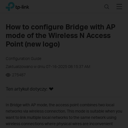
Click
Search
Menu
TP-Link, Reliably Smart
to
skip
the
How to configure Bridge with AP
navigation
mode of the Wireless N Access
bar
Point (new logo)
Configuration Guide
Zaktualizowano w dniu 07-16-2025 08:15:37 AM
275487
Ten artykuł dotyczy:
In Bridge with AP mode, the access point combines two local
networks via wireless connection. This mode is suitable when you
want to link multiple local networks to the same network using
wireless connections where physical wires are inconvenient