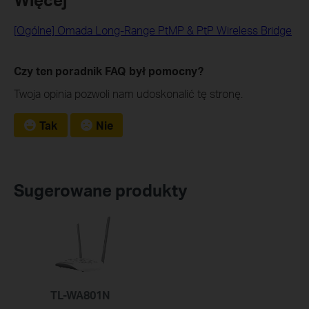
[Ogólne] Omada Long-Range PtMP & PtP Wireless Bridge
Czy ten poradnik FAQ był pomocny?
Twoja opinia pozwoli nam udoskonalić tę stronę.
Tak
Nie
Sugerowane produkty
TL-WA801N