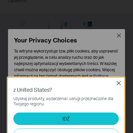
zapewnić.
Close
Your Privacy Choices
Ta witryna wykorzystuje tzw. pliki cookies, aby usprawnić
jej przeglądanie, w celu analizy ruchu oraz do jak
najlepszej optymalizacji wyświetlanych treści. W każdej
chwili można wyłączyć obsługę plików cookies. Więcej
informacji na ten temat dostępnych jest w
Polityce
prywatności
Close
z United States?
Podstawowe Cookies
Uzyskaj produkty, wydarzenia i usługi przeznaczone dla
Te pliki cookies niezbędne są do poprawnego działania
Twojego regionu.
witryny i nie moga zostać wyłączone.
Wiele trybów pracy
Cookies dotyczące analizy i marketingu
- łatwe tworzenie sieci WLAN
IDŹ
Analiza - Te pliki Cookies są wykorzystywane w celu
analizy ruchu na naszej stronie, co umożliwia poprawę i
Punkt dostępowy posiada kilka trybów pracy (punkt