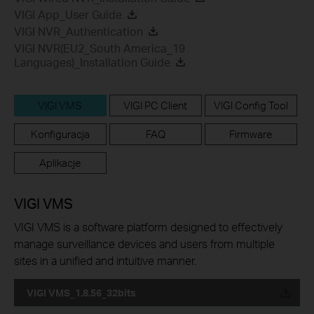
VIGI App_User Guide
VIGI NVR_Authentication
VIGI NVR(EU2_South America_19
Languages)_Installation Guide
VIGI VMS
VIGI PC Client
VIGI Config Tool
Konfiguracja
FAQ
Firmware
Aplikacje
VIGI VMS
VIGI VMS is a software platform designed to effectively
manage surveillance devices and users from multiple
sites in a unified and intuitive manner.
VIGI VMS_1.8.56_32bits