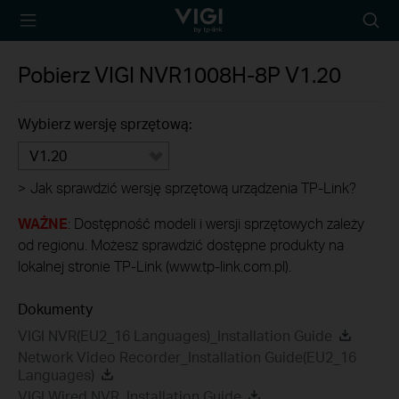
TP-Link, Reliably
Wyszu
Smart
Pobierz
VIGI NVR1008H-8P
V1.20
Wybierz wersję sprzętową:
V1.20
>
Jak sprawdzić wersję sprzętową urządzenia TP-Link?
WAŻNE
: Dostępność modeli i wersji sprzętowych zależy
od regionu. Możesz sprawdzić dostępne produkty na
lokalnej stronie TP-Link (www.tp-link.com.pl).
Dokumenty
VIGI NVR(EU2_16 Languages)_Installation Guide
Network Video Recorder_Installation Guide(EU2_16
Languages)
VIGI Wired NVR_Installation Guide