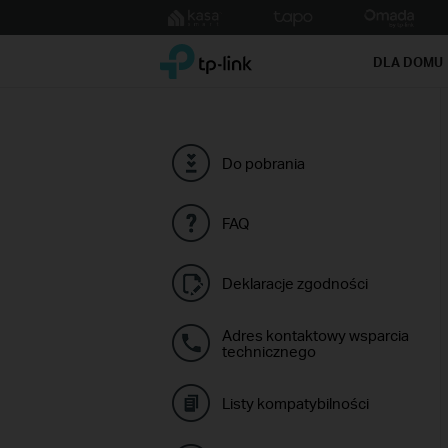
Click
to
TP-Link, Reliably Smart
skip
DLA DOMU
the
navigation
bar
Do pobrania
FAQ
Deklaracje zgodności
Adres kontaktowy wsparcia
technicznego
Listy kompatybilności