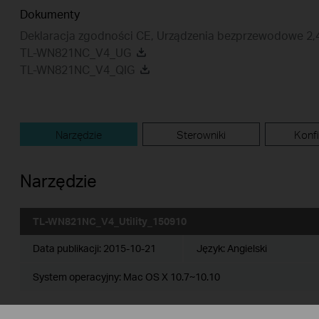
Dokumenty
Deklaracja zgodności CE, Urządzenia bezprzewodowe 2
TL-WN821NC_V4_UG
TL-WN821NC_V4_QIG
Narzędzie
Sterowniki
Konfi
Narzędzie
TL-WN821NC_V4_Utility_150910
Data publikacji:
2015-10-21
Język:
Angielski
System operacyjny: Mac OS X 10.7~10.10
Notes: