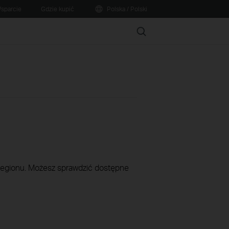
sparcie
Gdzie kupić
Polska / Polski
Search
 regionu. Możesz sprawdzić dostępne