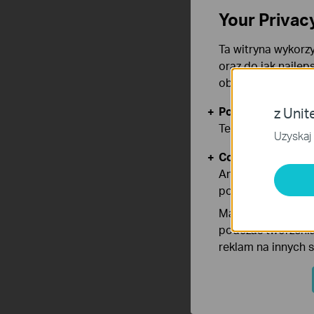
Your Privac
Ta witryna wykorzy
oraz do jak najlep
obsługę plików co
Podstawowe Cook
z Unit
Te pliki cookies 
Uzyskaj 
Cookies dotyczące
Analiza - Te pliki
poprawę i dostoso
Marketing - Te pl
podczas tworzenia
reklam na innych 