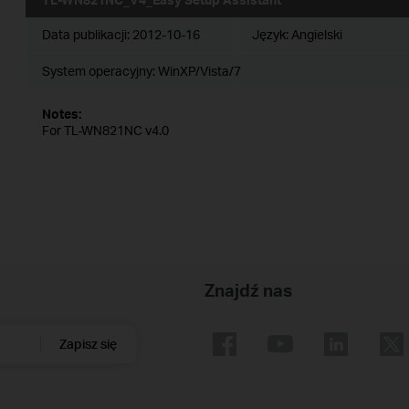
Data publikacji:
2012-10-16
Język:
Angielski
System operacyjny: WinXP/Vista/7
Notes:
For TL-WN821NC v4.0
Znajdź nas
Zapisz się