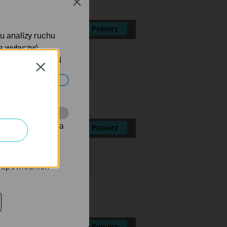
Close
Pobierz
lu analizy ruchu
na wyłączyć
Rozmiar pliku:
tyce prywatności
Close
ać wyłączone.
onie, co umożliwia
Pobierz
Rozmiar pliku:
rów reklamowych
 odpowiednich
Pobierz