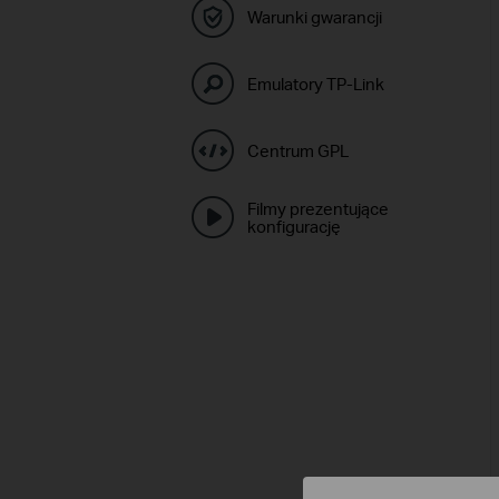
Warunki gwarancji
Emulatory TP-Link
Centrum GPL
Filmy prezentujące
konfigurację