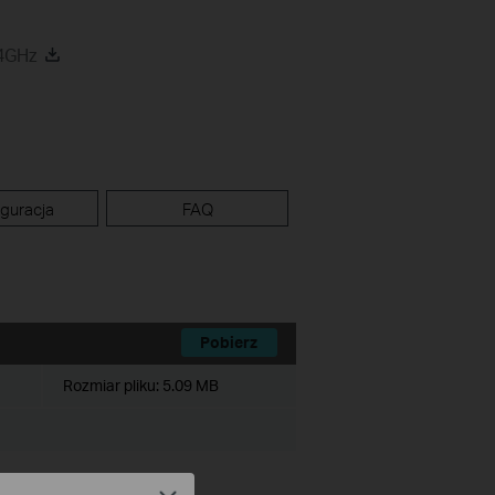
,4GHz
guracja
FAQ
Pobierz
Rozmiar pliku:
5.09 MB