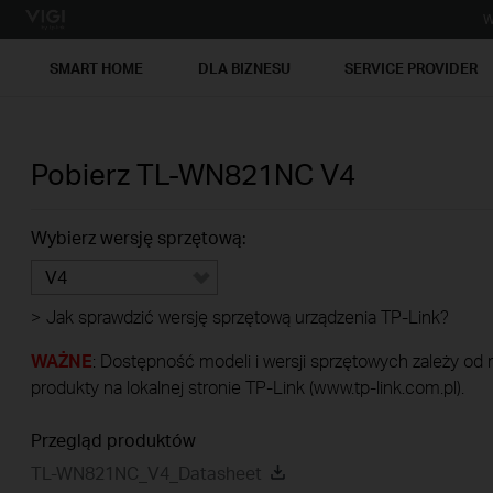
W
SMART HOME
DLA BIZNESU
SERVICE PROVIDER
Pobierz
TL-WN821NC
V4
Wybierz wersję sprzętową:
V4
>
Jak sprawdzić wersję sprzętową urządzenia TP-Link?
WAŻNE
: Dostępność modeli i wersji sprzętowych zależy od
produkty na lokalnej stronie TP-Link (www.tp-link.com.pl).
Przegląd produktów
TL-WN821NC_V4_Datasheet