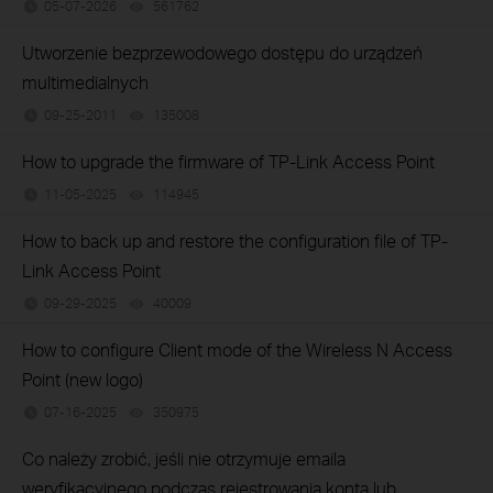
05-07-2026
561762
views
Utworzenie bezprzewodowego dostępu do urządzeń
multimedialnych
09-25-2011
135008
views
How to upgrade the firmware of TP-Link Access Point
11-05-2025
114945
views
How to back up and restore the configuration file of TP-
Link Access Point
09-29-2025
40009
views
How to configure Client mode of the Wireless N Access
Point (new logo)
07-16-2025
350975
views
Co należy zrobić, jeśli nie otrzymuje emaila
weryfikacyjnego podczas rejestrowania konta lub