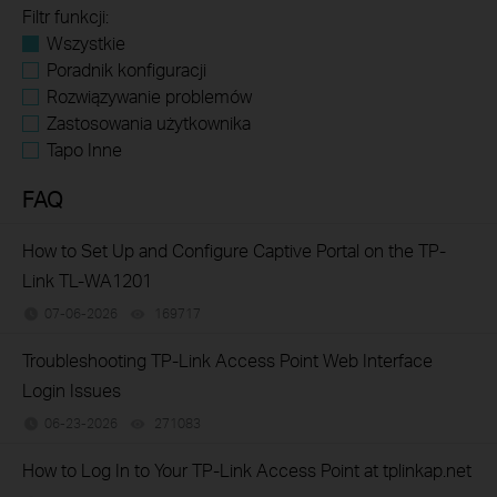
Filtr funkcji:
Wszystkie
Poradnik konfiguracji
Rozwiązywanie problemów
Zastosowania użytkownika
Tapo Inne
FAQ
How to Set Up and Configure Captive Portal on the TP-
Link TL-WA1201
07-06-2026
169717
views
Troubleshooting TP-Link Access Point Web Interface
Login Issues
06-23-2026
271083
views
How to Log In to Your TP-Link Access Point at tplinkap.net