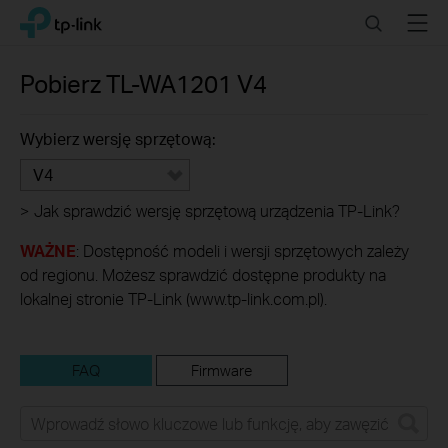
Click
Search
Menu
TP-Link, Reliably Smart
to
skip
the
Pobierz
TL-WA1201
V4
navigation
bar
Wybierz wersję sprzętową:
V4
>
Jak sprawdzić wersję sprzętową urządzenia TP-Link?
WAŻNE
: Dostępność modeli i wersji sprzętowych zależy
od regionu. Możesz sprawdzić dostępne produkty na
lokalnej stronie TP-Link (www.tp-link.com.pl).
FAQ
Firmware