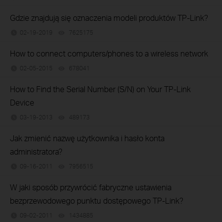
Gdzie znajdują się oznaczenia modeli produktów TP-Link?
02-19-2019
7625175
views
How to connect computers/phones to a wireless network
02-05-2015
678041
views
How to Find the Serial Number (S/N) on Your TP-Link
Device
03-19-2013
489173
views
Jak zmienić nazwę użytkownika i hasło konta
administratora?
09-16-2011
7956515
views
W jaki sposób przywrócić fabryczne ustawienia
bezprzewodowego punktu dostępowego TP-Link?
09-02-2011
1434885
views