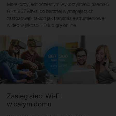
Mb/s, przy jednoczesnym wykorzystaniu pasma 5
GHz (867 Mb/s) do bardziej wymagających
zastosowań, takich jak transmisje strumieniowe
wideo w jakości HD lub gry online.
867
300
Mb/s
Mb/s
5 GHz
2,4 GHz
pasmo
pasmo
Zasięg sieci Wi-Fi
w całym domu