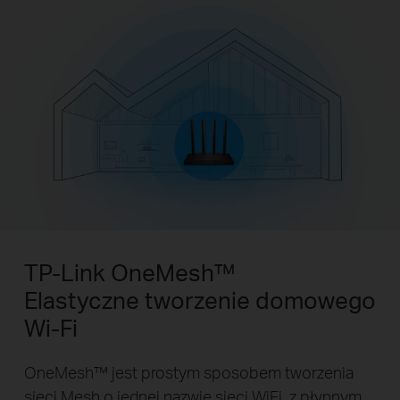
TP-Link OneMesh™
Elastyczne tworzenie domowego
Wi-Fi
OneMesh™ jest prostym sposobem tworzenia
sieci Mesh o jednej nazwie sieci WiFi, z płynnym