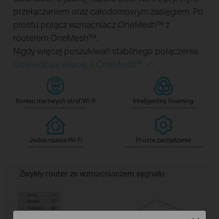
przełączaniem oraz całodomowym zasięgiem. Po
prostu połącz wzmacniacz OneMesh™ z
routerem OneMesh™.
Nigdy więcej poszukiwań stabilnego połączenia.
Dowiedz się więcej o OneMesh™ >>
Koniec martwych stref Wi-fi
Inteligentny Roaming
Wyeliminuj obszary słabego sygnału WiFi w całym domu
Nieprzerwany streaming podczas poruszania się po domu
Jedna nazwa Wi-Fi
Proste zarządzanie
Bez potrzeby przełączania się między sieciami WiFi
Zarządzaj siecią WiFi poprzez aplikację Tether lub Stronę konfiguracyjną
Zwykły router ze wzmacniaczem sygnału