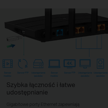
Serwer
Serwer FTP
Udostępnianie
Serwer
Serwer FTP
Udostępnianie
Udostępnianie
mediów
zasobów
mediów
zasobów
zasobów
Szybka łączność i łatwe
udostępnianie
Gigabitowe porty Ethernet zapewniają