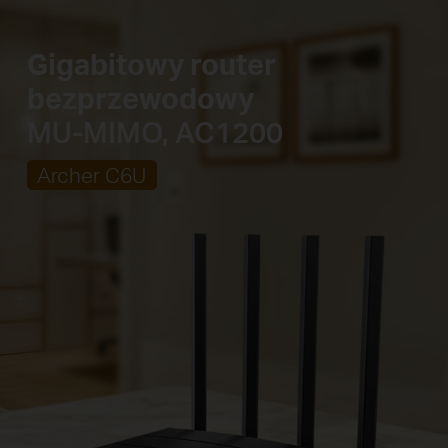
Gigabitowy router
bezprzewodowy
MU-MIMO, AC1200
Archer C6U