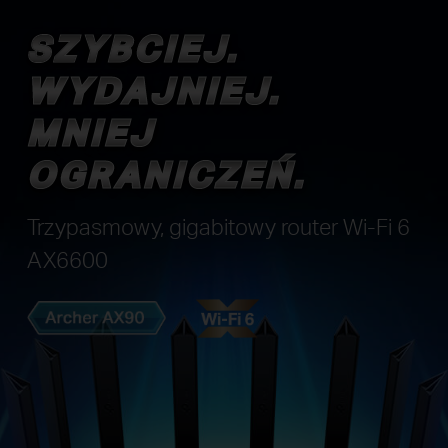
SZYBCIEJ.
SZYBCIEJ.
WYDAJNIEJ.
WYDAJNIEJ.
MNIEJ
MNIEJ
OGRANICZEŃ.
OGRANICZEŃ.
Trzypasmowy, gigabitowy router Wi-Fi 6
AX6600