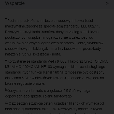
Wsparcie
†
Podane prędkości sieci bezprzewodowych to wartości
maksymalne, zgodne ze specyfikacją standardu IEEE 802.11.
Rzeczywista szybkość transferu danych, zasięg sieci i liczba
podłączonych urządzeń mogą różnić się w zależności od
warunków sieciowych, ograniczeń ze strony klienta, czynników
środowiskowych, takich jak materiały budowlane, przeszkody,
natężenie ruchu i lokalizacja klienta
.
‡
Korzystanie ze standardu Wi-Fi 6 (802.11ax) oraz funkcji OFDMA,
MU-MIMO, 1024QAM i HE160 wymaga od klientów obsługi tego
standardu i tych funkcji. Kanał 160 MHz może nie być dostępny
dla pasma 5 GHz w niektórych krajach/regionach ze względu na
lokalne regulacje prawne.
§
Korzystanie z Internetu o prędkości 2,5
Gb/s
wymaga
odpowiedniego sprzętu i planu taryfowego.
△
Oszczędzanie zużycia baterii urządzeń klienckich wymaga od
nich obsługi standardu 802.11ax. Rzeczywisty spadek zużycia