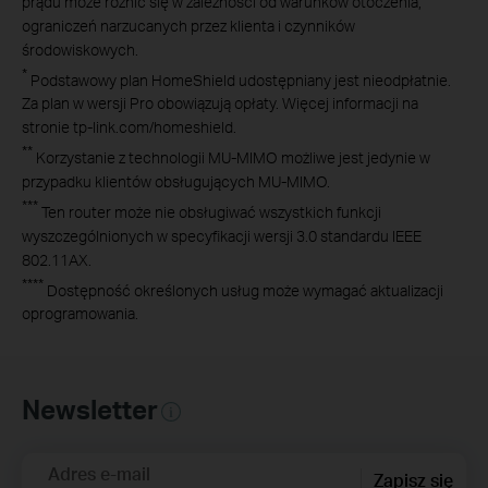
prądu może różnić się w zależności od warunków otoczenia,
ograniczeń narzucanych przez klienta i czynników
środowiskowych
.
*
Podstawowy plan HomeShield
udostępniany jest nieodpłatnie.
Za plan w wersji Pro obowiązują opłaty
.
Więcej informacji na
stronie
tp-link.com/
homeshield
.
**
Korzystanie z technologii MU-MIMO możliwe jest jedynie w
przypadku klientów obsługujących MU-MIMO.
***
Ten router może nie obsługiwać wszystkich funkcji
wyszczególnionych w specyfikacji wersji 3.0 standardu IEEE
802.11AX.
****
Dostępność określonych usług może wymagać aktualizacji
oprogramowania.
Newsletter
Adres e-mail
Zapisz się