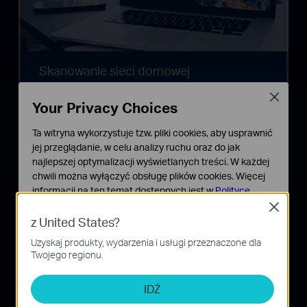
Skanowanie sieci domowej
Wraz z rozbudową sieci bezprzewodowej stale rośnie
Close
Your Privacy Choices
także zagrożenie cyberatakami. Regularne
skanowanie domowej sieci Wi-Fi umożliwia
Ta witryna wykorzystuje tzw. pliki cookies, aby usprawnić
wykrywanie potencjalnych zagrożeń i ostrzeganie o
jej przeglądanie, w celu analizy ruchu oraz do jak
lukach w zabezpieczeniach.
najlepszej optymalizacji wyświetlanych treści. W każdej
chwili można wyłączyć obsługę plików cookies. Więcej
informacji na ten temat dostępnych jest w
Polityce
prywatności
Close
z United States?
Podstawowe Cookies
Uzyskaj produkty, wydarzenia i usługi przeznaczone dla
Te pliki cookies niezbędne są do poprawnego działania
Twojego regionu.
witryny i nie moga zostać wyłączone.
Cookies dotyczące analizy i marketingu
IDŹ
Analiza - Te pliki Cookies są wykorzystywane w celu