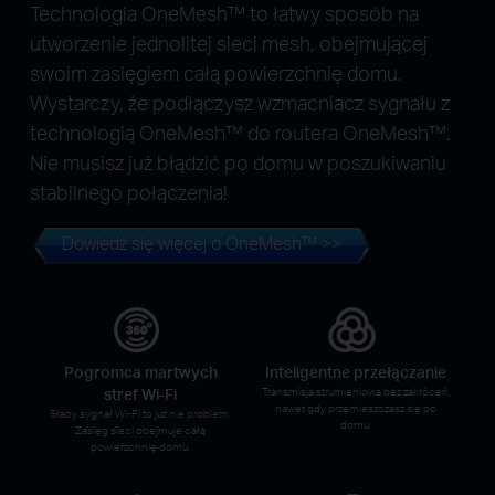
Technologia OneMesh™ to łatwy sposób na
utworzenie jednolitej sieci mesh, obejmującej
swoim zasięgiem całą powierzchnię domu.
Wystarczy, że podłączysz wzmacniacz sygnału z
technologią OneMesh™ do routera OneMesh™.
Nie musisz już błądzić po domu w poszukiwaniu
stabilnego połączenia!
Dowiedz się więcej o OneMesh™ >>
Pogromca martwych
Inteligentne przełączanie
stref Wi-Fi
Transmisja strumieniowa bez zakłóceń,
nawet gdy przemieszczasz się po
Słaby sygnał Wi‑Fi to już nie problem.
domu.
Zasięg sieci obejmuje całą
powierzchnię domu.