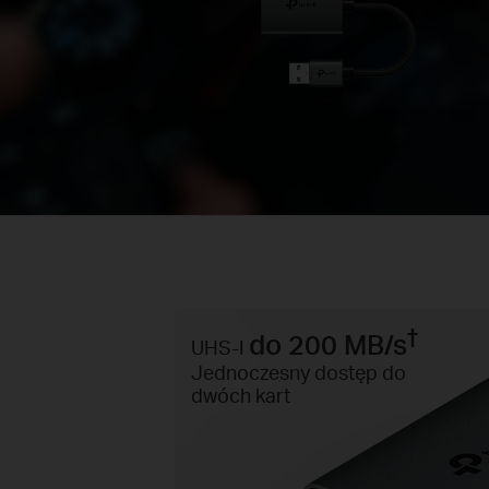
†
do 200 MB/s
UHS-I
Jednoczesny dostęp do
dwóch kart