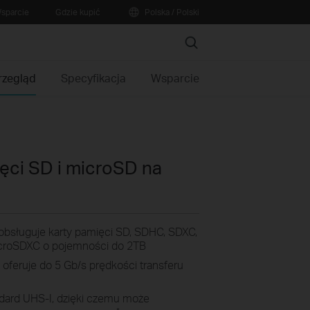
sparcie
Gdzie kupić
Polska / Polski
Search
rzegląd
Specyfikacja
Wsparcie
ięci SD i microSD na
bsługuje karty pamięci SD, SDHC, SDXC,
croSDXC o pojemności do 2TB
 oferuje do 5 Gb/s prędkości transferu
dard UHS-I, dzięki czemu może