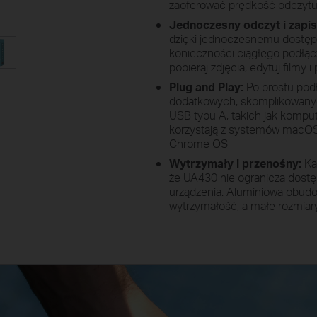
zaoferować prędkość odczyt
Jednoczesny odczyt i zapis
dzięki jednoczesnemu dostępo
konieczności ciągłego podłącz
pobieraj zdjęcia, edytuj filmy 
Plug and Play:
Po prostu podł
dodatkowych, skomplikowanyc
USB typu A, takich jak komputer
korzystają z systemów macOS,
Chrome OS
Wytrzymały i przenośny:
Ka
że UA430 nie ogranicza dost
urządzenia. Aluminiowa obud
wytrzymałość, a małe rozmiary