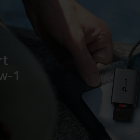
rt
-w-1