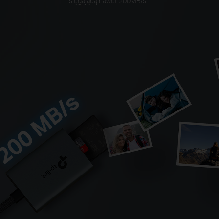
sięgającą nawet 200MB/s.