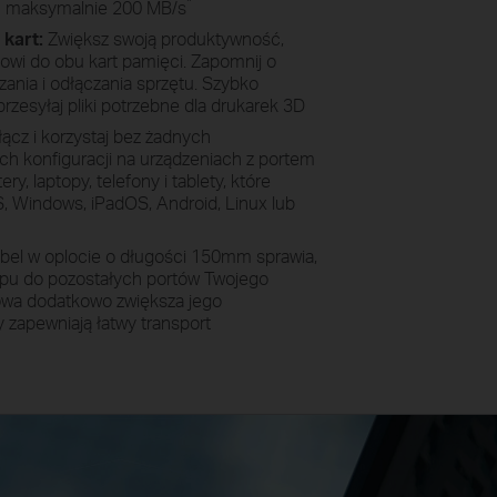
*
u maksymalnie 200 MB/s
 kart:
Zwiększ swoją produktywność,
wi do obu kart pamięci. Zapomnij o
ania i odłączania sprzętu. Szybko
i przesyłaj pliki potrzebne dla drukarek 3D
ącz i korzystaj bez żadnych
h konfiguracji na urządzeniach z portem
y, laptopy, telefony i tablety, które
 Windows, iPadOS, Android, Linux lub
bel w oplocie o długości 150mm sprawia,
ępu do pozostałych portów Twojego
owa dodatkowo zwiększa jego
 zapewniają łatwy transport