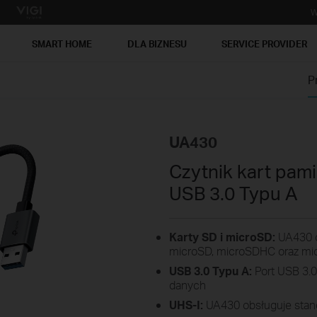
W
SMART HOME
DLA BIZNESU
SERVICE PROVIDER
P
UA430
Czytnik kart pam
USB 3.0 Typu A
Karty SD i microSD:
UA430 o
microSD, microSDHC oraz mi
USB 3.0 Typu A:
Port USB 3.0
danych
UHS-I:
UA430 obsługuje stan