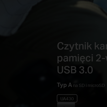
Czytnik ka
pamięci 2
USB 3.0
Typ A
na SD i microSD
UA430