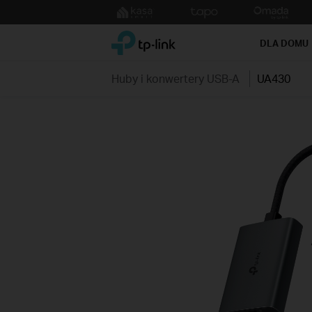
Click
to
TP-Link, Reliably Smart
skip
DLA DOMU
the
navigation
Huby i konwertery USB-A
UA430
bar