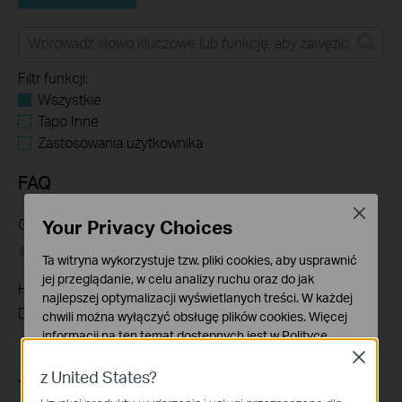
Filtr funkcji:
Wszystkie
Tapo Inne
Zastosowania użytkownika
FAQ
Close
Gdzie znajdują się oznaczenia modeli produktów TP-Link?
Your Privacy Choices
02-19-2019
7625175
views
Ta witryna wykorzystuje tzw. pliki cookies, aby usprawnić
jej przeglądanie, w celu analizy ruchu oraz do jak
How to Find the Serial Number (S/N) on Your TP-Link
najlepszej optymalizacji wyświetlanych treści. W każdej
Device
chwili można wyłączyć obsługę plików cookies. Więcej
informacji na ten temat dostępnych jest w
Polityce
03-19-2013
489173
views
prywatności
Close
z United States?
Jak sprawdzić wersję sprzętową urządzenia TP-Link?
Podstawowe Cookies