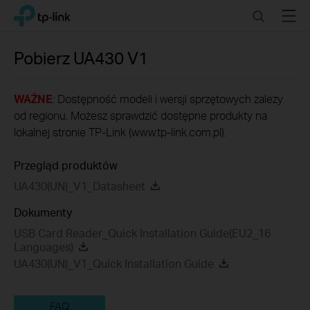
Click
Search
Menu
TP-Link, Reliably Smart
to
skip
the
Pobierz
UA430
V1
navigation
bar
WAŻNE
: Dostępność modeli i wersji sprzętowych zależy
od regionu. Możesz sprawdzić dostępne produkty na
lokalnej stronie TP-Link (www.tp-link.com.pl).
Przegląd produktów
UA430(UN)_V1_Datasheet
Dokumenty
USB Card Reader_Quick Installation Guide(EU2_16
Languages)
UA430(UN)_V1_Quick Installation Guide
FAQ