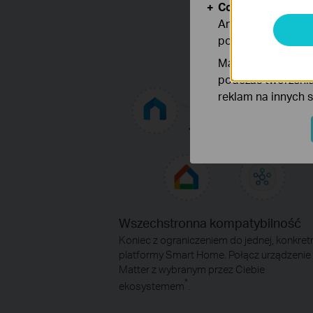
Cookies dotyczące
Analiza - Te pliki
poprawę i dostoso
Marketing - Te pl
podczas tworzenia
reklam na innych 
Wszechstronna kompatybilność
Koniec z ograniczeniem do jednej, konkret
platformy Smart Home. Połącz urządzenie
Matter z wybranym przez Ciebie
*
ekosystemem
.