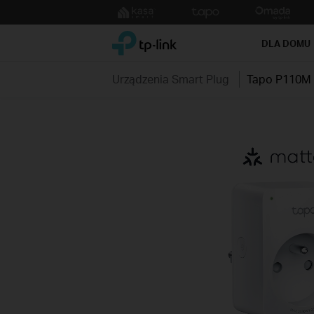
Click
to
TP-Link, Reliably Smart
skip
DLA DOMU
the
navigation
Urządzenia Smart Plug
Tapo P110M
bar