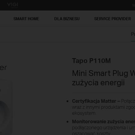
W
SMART HOME
DLA BIZNESU
SERVICE PROVIDER
P
Tapo P110M
Mini Smart Plug 
zużycia energii
Certyfikacja Matter –
Połącz 
wraz z innymi produktami zgo
ekosystem.
Monitorowanie zużycia energ
podłączonego urządzenia i um
oszacować koszty.