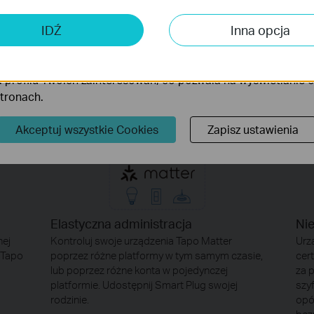
Konfiguracja Matter>>
 analizy i marketingu
 Cookies są wykorzystywane w celu analizy ruchu na naszej str
IDŹ
Inna opcja
wanie wyświetlanych treści.
iki Cookies mogą być wykorzystywane przez naszych partne
 profilu Twoich zainteresowań, co pozwala na wyświetlanie
stronach.
Akceptuj wszystkie Cookies
Zapisz ustawienia
Elastyczna administracja
Ni
nej
Kontroluj swoje urządzenia Tapo Matter
Urz
 Tapo
poprzez różne platformy w tym samym czasie,
cer
lub poprzez różne konta w pojedynczej
za 
platformie. Udostępnij Smart Plug swojej
szy
rodzinie.
opó