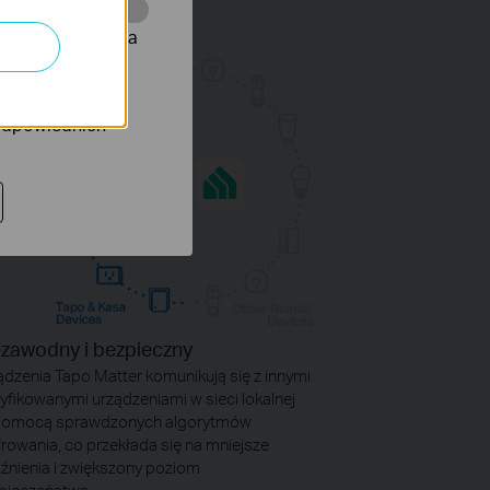
onie, co umożliwia
rów reklamowych
 odpowiednich
ezawodny i bezpieczny
ądzenia Tapo Matter komunikują się z innymi
tyfikowanymi urządzeniami w sieci lokalnej
pomocą sprawdzonych algorytmów
frowania, co przekłada się na mniejsze
źnienia i zwiększony poziom