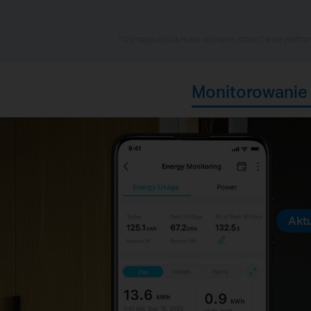
*Wymaga użycia Huba wybranej przez Ciebie platfor
Monitorowanie 
Aktu