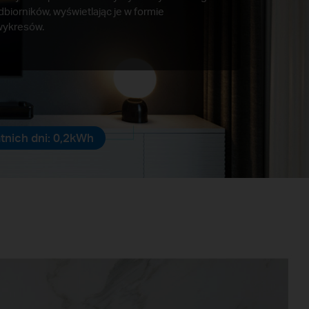
iorników, wyświetlając je w formie
 wykresów.
atnich dni: 0,2kWh