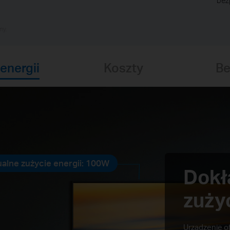
bez
my.
energii
Koszty
Be
alne zużycie energii: 100W
Dokł
zużyc
Urządzenie of