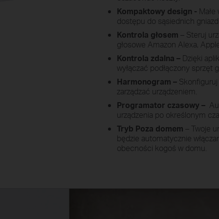
Kompaktowy design
-
Małe 
dostępu do sąsiednich gniaz
Kontrola głosem
– Steruj ur
głosowe Amazon Alexa, Apple 
Kontrola zdalna –
Dzięki apli
wyłączać podłączony sprzęt g
Harmonogram –
Skonfiguruj
zarządzać urządzeniem.
Programator czasowy –
Au
urządzenia po określonym cza
Tryb Poza domem
– Twoje u
będzie automatycznie włączan
obecności kogoś w domu.