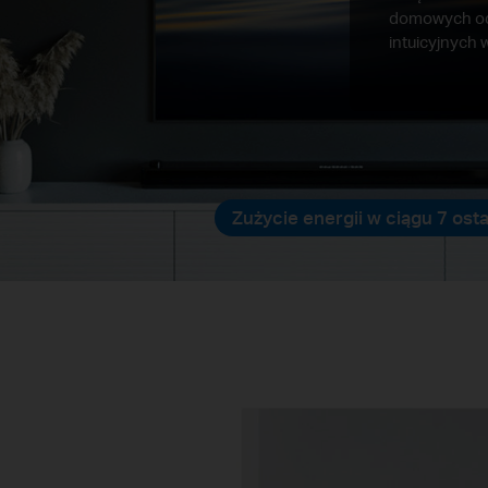
domowych odb
intuicyjnych
Zużycie energii w ciągu 7 ost