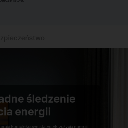
pieczeństwa.
zpieczeństwo
adne śledzenie
ia energii
eruje kompleksowe statystyki zużycia energii