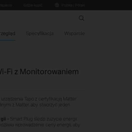
sparcie
Gdzie kupić
Polska / Polski
Search
rzegląd
Specyfikacja
Wsparcie
Wi-Fi z Monitorowaniem
urządzenia Tapo z certyfikacją Matter
dnymi z Matter, aby stworzyć jeden
ii -
Smart Plug śledzi zużycie energii
ożliwia wprowadzenie ceny energii, aby