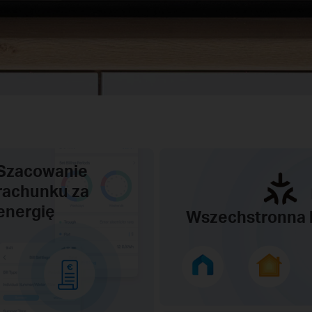
Szacowanie
rachunku za
energię
Wszechstronna 