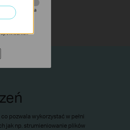
onie, co umożliwia
rów reklamowych
 odpowiednich
czeń
 co pozwala wykorzystać w pełni
h jak np. strumieniowanie plików