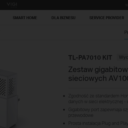
W
SMART HOME
DLA BIZNESU
SERVICE PROVIDER
T
P
TL-PA7010 KIT
Wyc
Zestaw gigabitow
sieciowych AV10
Zgodność ze standardem Hom
danych w sieci elektrycznej 
Gigabitowy port zapewniaja sz
przewodowe
Prosta instalacja Plug and Pla