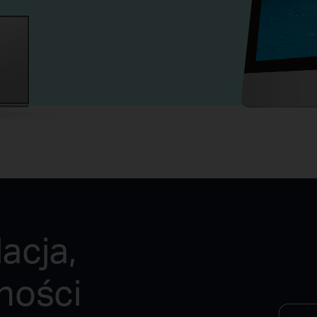
lacja,
ności