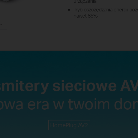
urządzenia
Tryb oszczędzania energii po
nawet 85%
smitery sieciowe A
owa era w twoim do
HomePlug AV2