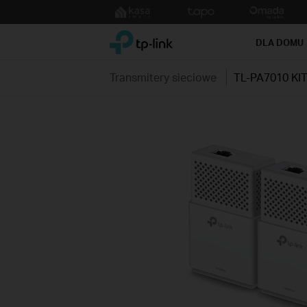
Click
to
TP-Link, Reliably Smart
skip
DLA DOMU
the
navigation
Transmitery sieciowe
TL-PA7010 KI
bar