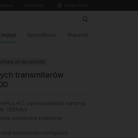
sparcie
Gdzie kupić
Polska / Polski
Search
rzegląd
Specyfikacja
Wsparcie
ofane ze sprzedaży
ych transmiterów
00
ePlug AV2, wysoka prędkość transmisji
- do 1000Mb/s
ybkie, bezpieczne połączenie
y, brak konieczności konfiguracji