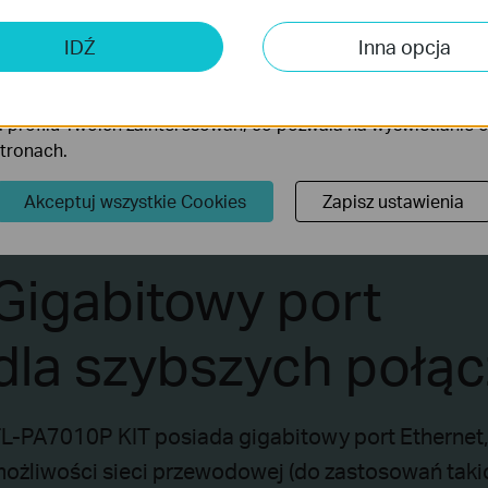
 analizy i marketingu
 Cookies są wykorzystywane w celu analizy ruchu na naszej str
IDŹ
Inna opcja
wanie wyświetlanych treści.
iki Cookies mogą być wykorzystywane przez naszych partne
 profilu Twoich zainteresowań, co pozwala na wyświetlanie
stronach.
Akceptuj wszystkie Cookies
Zapisz ustawienia
Gigabitowy port
dla szybszych połą
L-PA7010P KIT posiada gigabitowy port Ethernet,
ożliwości sieci przewodowej (do zastosowań takic