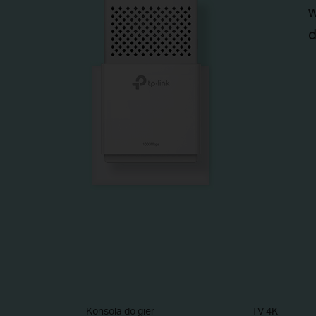
w
d
Konsola do gier
TV 4K