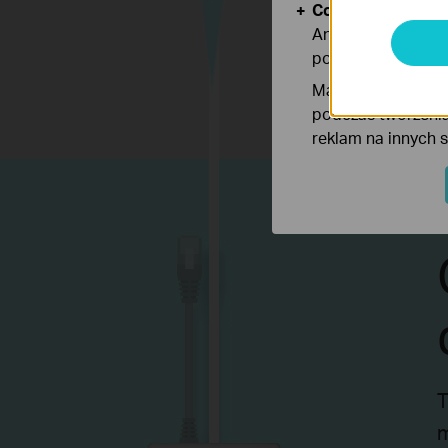
Cookies dotyczące
Analiza - Te pliki
poprawę i dostoso
Marketing - Te pl
podczas tworzenia
reklam na innych 
T
m