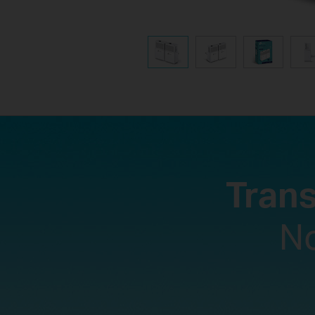
Tran
N