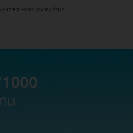
zwala zredukować pobór pródu o
V1000
mu