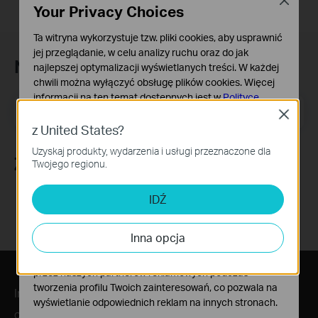
Close
Your Privacy Choices
Ta witryna wykorzystuje tzw. pliki cookies, aby usprawnić
jej przeglądanie, w celu analizy ruchu oraz do jak
Newsletter
najlepszej optymalizacji wyświetlanych treści. W każdej
chwili można wyłączyć obsługę plików cookies. Więcej
informacji na ten temat dostępnych jest w
Polityce
Adres e-mail
Zapisz się
prywatności
Close
z United States?
Podstawowe Cookies
Uzyskaj produkty, wydarzenia i usługi przeznaczone dla
Te pliki cookies niezbędne są do poprawnego działania
Znajdź nas
Twojego regionu.
witryny i nie moga zostać wyłączone.
Cookies dotyczące analizy i marketingu
IDŹ
Analiza - Te pliki Cookies są wykorzystywane w celu
analizy ruchu na naszej stronie, co umożliwia poprawę i
Inna opcja
dostosowanie wyświetlanych treści.
Marketing - Te pliki Cookies mogą być wykorzystywane
przez naszych partnerów reklamowych podczas
tworzenia profilu Twoich zainteresowań, co pozwala na
Informacje
wyświetlanie odpowiednich reklam na innych stronach.
O nas