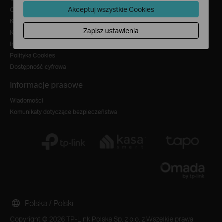
Akceptuj wszystkie Cookies
Oświadczenie o zgodności TP-Link z Ustawą o danych Unii Europejskiej
Kariera
Zapisz ustawienia
Kontakt
Informacja o przetwarzaniu danych osobowych
Polityka Cookies
Dostępność cyfrowa
Informacje prasowe
Wiadomości
Komunikaty dotyczące bezpieczeństwa
Polska / Polski
Copyright © 2026 TP-Link Polska Sp. z o.o. z Wszelkie prawa