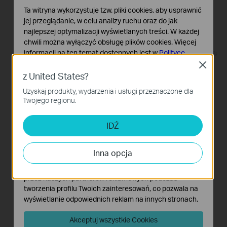
Ta witryna wykorzystuje tzw. pliki cookies, aby usprawnić
jej przeglądanie, w celu analizy ruchu oraz do jak
najlepszej optymalizacji wyświetlanych treści. W każdej
chwili można wyłączyć obsługę plików cookies. Więcej
informacji na ten temat dostępnych jest w
Polityce
prywatności
Close
z United States?
Podstawowe Cookies
Uzyskaj produkty, wydarzenia i usługi przeznaczone dla
Te pliki cookies niezbędne są do poprawnego działania
Twojego regionu.
witryny i nie moga zostać wyłączone.
HomeShield
Cookies dotyczące analizy i marketingu
Powierz ochronę domu
IDŹ
Analiza - Te pliki Cookies są wykorzystywane w celu
specjalistom
analizy ruchu na naszej stronie, co umożliwia poprawę i
Inna opcja
dostosowanie wyświetlanych treści.
Skorzystaj z rozbudowanych możliwości TP-
Marketing - Te pliki Cookies mogą być wykorzystywane
Link HomeShield, by utworzyć dostosowaną
przez naszych partnerów reklamowych podczas
do potrzeb i bezpieczną sieć bezprzewodową.
tworzenia profilu Twoich zainteresowań, co pozwala na
wyświetlanie odpowiednich reklam na innych stronach.
Niezależnie od tego, czy zależy Ci na ochronie
danych wrażliwych czy chcesz ograniczyć
Akceptuj wszystkie Cookies