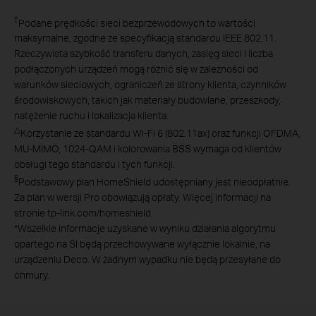
†
Podane prędkości sieci bezprzewodowych to wartości
maksymalne, zgodne ze specyfikacją standardu IEEE 802.11.
Rzeczywista szybkość transferu danych, zasięg sieci i liczba
podłączonych urządzeń mogą różnić się w zależności od
warunków sieciowych, ograniczeń ze strony klienta, czynników
środowiskowych, takich jak materiały budowlane, przeszkody,
natężenie ruchu i lokalizacja klienta.
△
Korzystanie ze standardu Wi-Fi 6 (802.11ax) oraz funkcji OFDMA,
MU-MIMO, 1024-QAM i kolorowania BSS wymaga od klientów
obsługi tego standardu i tych funkcji.
§
Podstawowy plan HomeShield
udostępniany jest nieodpłatnie.
Za plan w wersji Pro obowiązują opłaty
.
Więcej informacji na
stronie
tp-link.com/
homeshield
.
*
Wszelkie informacje uzyskane w wyniku działania algorytmu
opartego na SI będą przechowywane wyłącznie lokalnie, na
urządzeniu Deco. W żadnym wypadku nie będą przesyłane do
chmury.