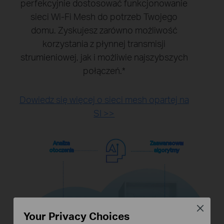
perfekcyjnie dostosować funkcjonowanie
sieci Wi-Fi Mesh do potrzeb Twojego
domu. Zyskujesz zarówno możliwość
korzystania z płynnej transmisji
strumieniowej, jak i możliwie najszybszych
połączeń.
*
Dowiedz się więcej o sieci mesh opartej na
SI >>
Analiza
Zaawansowane
otoczenia
algorytmy
Close
Your Privacy Choices