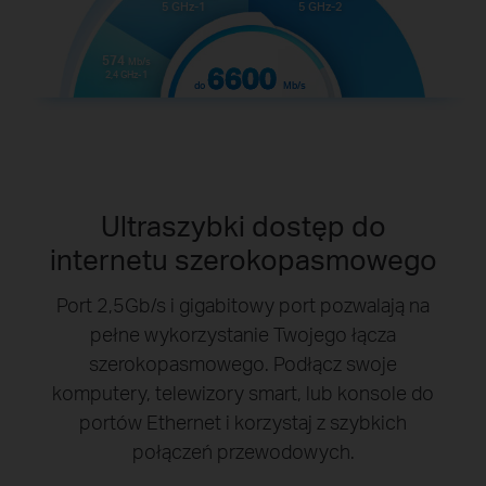
5 GHz-1
5 GHz-2
574
Mb/s
6600
2,4 GHz-1
do
Mb/s
Ultraszybki dostęp do
internetu szerokopasmowego
Port 2,5Gb/s i gigabitowy port pozwalają na
pełne wykorzystanie Twojego łącza
szerokopasmowego. Podłącz swoje
komputery, telewizory smart, lub konsole do
portów Ethernet i korzystaj z szybkich
połączeń przewodowych.