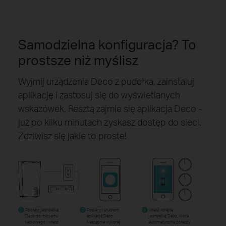
Samodzielna konfiguracja? To
prostsze niż myślisz
Wyjmij urządzenia Deco z pudełka, zainstaluj
aplikację i zastosuj się do wyświetlanych
wskazówek. Resztą zajmie się aplikacja Deco -
już po kilku minutach zyskasz dostęp do sieci.
Zdziwisz się jakie to proste!
1
Podłącz jednostkę
2
Pobierz i uruchom
3
Włącz kolejną
Deco do modemu
aplikację Deco.
jednostkę Deco, która
kablowego i włącz
Następnie wykonaj
automatycznie dołączy