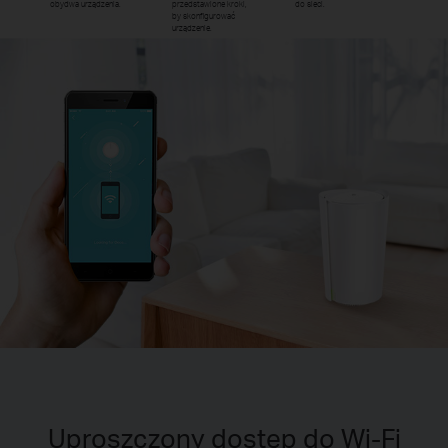
obydwa urządzenia.
przedstawione kroki,
do sieci.
by skonfigurować
urządzenie.
Uproszczony dostęp do Wi-Fi