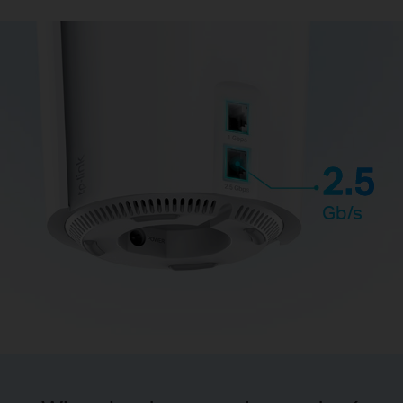
2.5
Gb/s