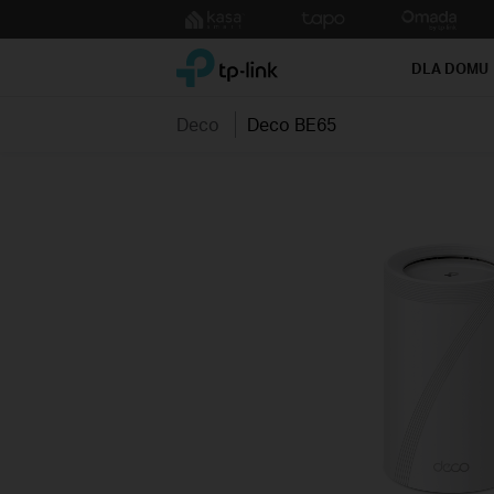
Click
to
TP-Link, Reliably Smart
skip
DLA DOMU
the
navigation
Deco
Deco BE65
bar