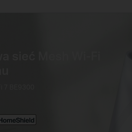
a sieć Mesh Wi-Fi
mu
i 7 BE9300