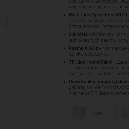
połączenie przewodowe i bez
zwiększeniu ogólnej przepust
Multi-Link Operation (MLO) 
danych na różnych pasmach o
przepustowość, niezawodność
320 MHz –
Podwojone pasmo i
jednoczesnych trasmisji w na
Pasmo 6 GHz –
Minimalizuje 
szybkie połączenia△
TP-Link HomeShield –
Zapew
dzięki nowatorskim funkcjom o
rodzicielskiej i ochronie urzą
Uniwersalna kompatybilnoś
generacjami Wi-Fi i możliwo
internetu (ISP) oraz modem
3-pak