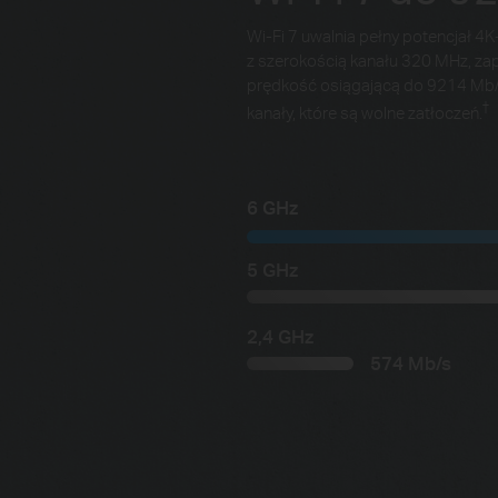
Wi-Fi 7 uwalnia pełny potencjał 
z szerokością kanału 320 MHz, z
prędkość osiągającą do 9214 Mb/
†
kanały, które są wolne zatłoczeń.
6 GHz
5 GHz
2,4 GHz
574 Mb/s