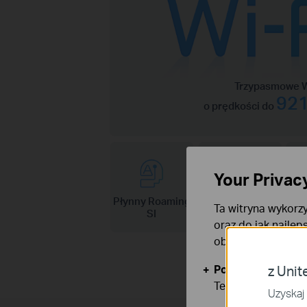
Trzypasmowe W
921
o prędkości do
Your Privac
Płynny Roaming
Szerokość
Ta witryna wykorzy
SI
kanału 320 MHz
oraz do jak najlep
obsługę plików co
Podstawowe Cook
z Unit
Te pliki cookies 
Uzyskaj 