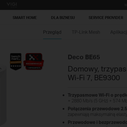
W
SMART HOME
DLA BIZNESU
SERVICE PROVIDER
Przegląd
TP-Link Mesh
Aplikac
Deco BE65
Domowy, trzypa
Wi‑Fi 7, BE9300
Trzypasmowe Wi-Fi o prędk
+ 2880 Mb/s (5 GHz) + 574 Mb
Połączenia przewodowe 2.5
zapewniają maksymalną elast
Przewodowe i bezprzewodo