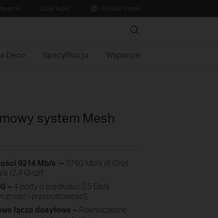
sparcie
Gdzie kupić
Polska / Polski
Search
ja Deco
Specyfikacja
Wsparcie
smowy system Mesh
ości 9214 Mb/s –
5760 Mb/s (6 GHz)
/s (2,4 GHz)
†
G –
4 porty o prędkości 2,5 Gb/s
yczność i przepustowość
§
we łącze dosyłowe –
Równoczesne