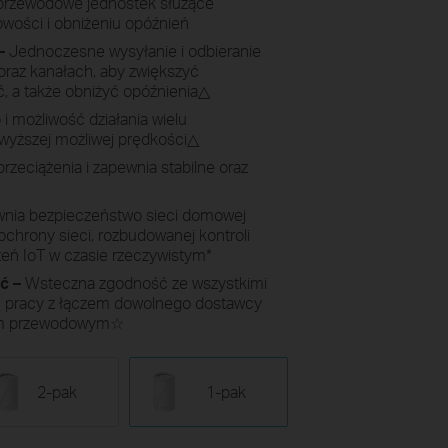
przewodowe jednostek służące
owości i obniżeniu opóźnień
–
Jednoczesne wysyłanie i odbieranie
raz kanałach, aby zwiększyć
, a także obniżyć opóźnienia△
 możliwość działania wielu
jwyższej możliwej prędkości△
przeciążenia i zapewnia stabilne oraz
nia bezpieczeństwo sieci domowej
chrony sieci, rozbudowanej kontroli
dzeń IoT w czasie rzeczywistym
*
ć –
Wsteczna zgodność ze wszystkimi
ść pracy z łączem dowolnego dostawcy
em przewodowym
☆
2-pak
1-pak