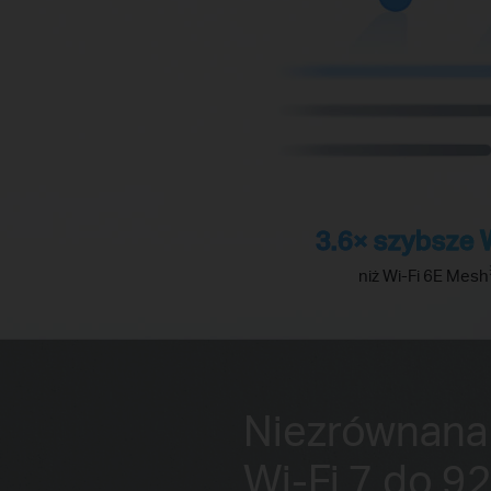
3.6× szybsze 
niż Wi-Fi 6E Mesh
Niezrównana
Wi-Fi 7 do 9