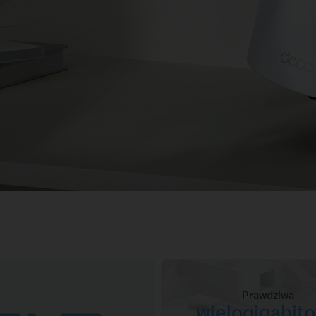
Prawdziwa
wielogigabit