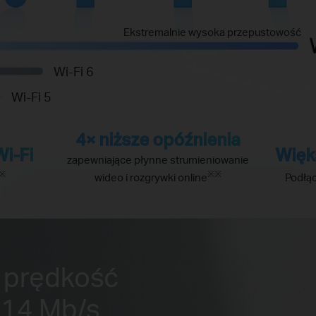
Ekstremalnie wysoka przepustowość
Wi-Fi 6
Wi-Fi 5
4× niższe opóźnienia
Wi-Fi
Więk
zapewniające płynne strumieniowanie
※
※※
wideo i rozgrywki online
Podłą
 prędkość
214 Mb/s